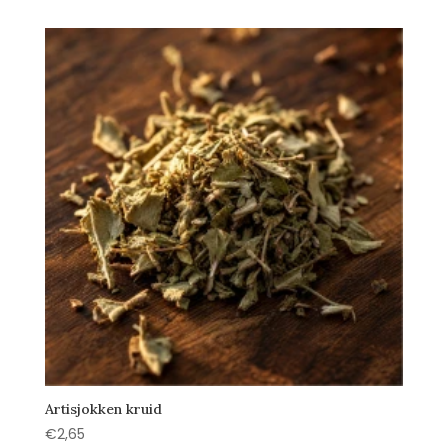
Artisjokken kruid
€
2,65