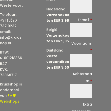
euro
Westervoort
Nederland
Telefoon:
Verzendkos
E-mail
*
+31 (0)26
ten EUR 3,95
737 0232
België
email:
Verzendkos
info@kruids
ten EUR 5,95
E
hop.nl
Voornaam
-
Duitsland
*
BTW:
Vaste
m
NL001218366
verzendkos
a
B47
ten EUR 9,50
KVK:
i
Achternaa
73368717
l
m
*
Kruidshop is
(
onderdeel
h
van
FMEP
e
Webshops
Extra
r