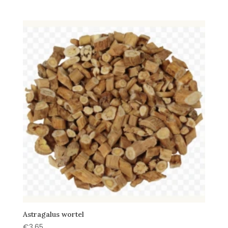
Astragalus wortel
€
3,65