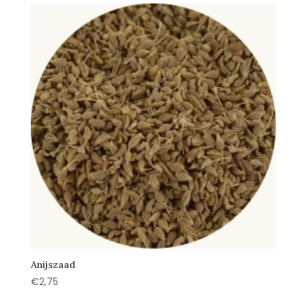
Anijszaad
€
2,75