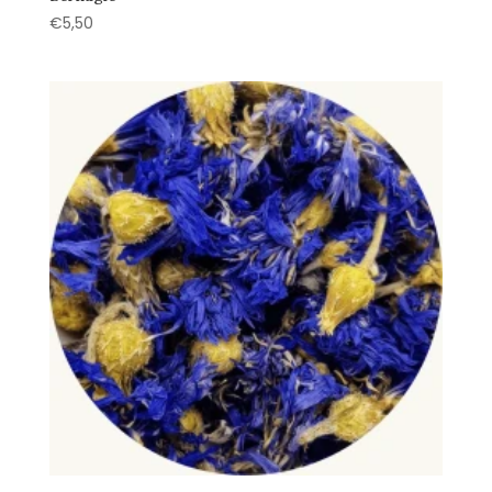
€
5,50