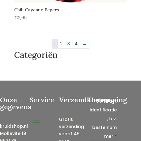
Chili Cayenne Pepers
€
2,65
1
2
3
4
→
Categoriën
Onze
Service
Verzendkosten
Herroeping
Contract
gegevens
identificatie
, b.v.
Gratis
kruidshop.nl
verzending
bestelnum
Mollevite 19
vanaf 45
mer
*
6931 KE