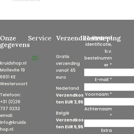
Onze
Service
Verzendkosten
Herroeping
Contract
gegevens
identificatie,
b.v.
Gratis
bestelnumm
kruidshop.nl
verzending
er
*
Mollevite 19
vanaf 45
6931 KE
euro
E-mail
*
Westervoort
Nederland
Voornaam
*
E
Telefoon:
Verzendkos
-
+31 (0)26
ten EUR 3,95
m
737 0232
Achternaam
België
a
email:
*
Verzendkos
i
info@kruids
ten EUR 5,95
l
hop.nl
Extra