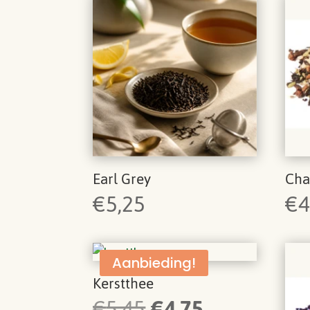
Earl Grey
Cha
€
5,25
€
4
Aanbieding!
Kerstthee
Oorspronkelijke
Huidige
€
5,45
€
4,75