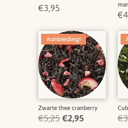
mar
€
3,95
€
4
Aanbieding!
Zwarte thee cranberry
Cub
Oorspronkelijke
Huidige
€
5,25
€
2,95
€
3
prijs
prijs