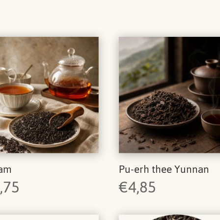
sam
Pu-erh thee Yunnan
,75
€
4,85