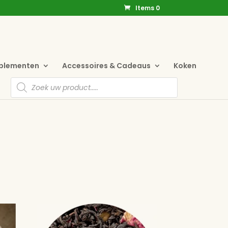
Items 0
pplementen
Accessoires & Cadeaus
Koken
Producten
zoeken