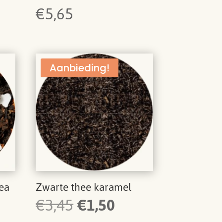
€
5,65
Aanbieding!
ea
Zwarte thee karamel
Oorspronkelijke
Huidige
€
3,45
€
1,50
prijs
prijs