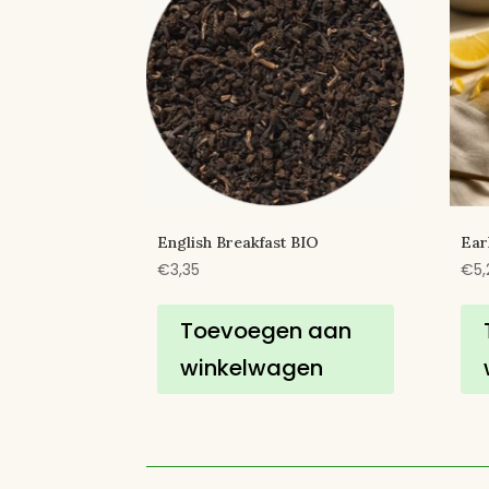
English Breakfast BIO
Ear
€
3,35
€
5,
Toevoegen aan
winkelwagen