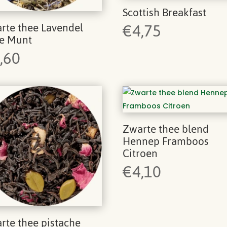
Scottish Breakfast
€
4,75
rte thee Lavendel
e Munt
,60
Zwarte thee blend
Hennep Framboos
Citroen
€
4,10
rte thee pistache