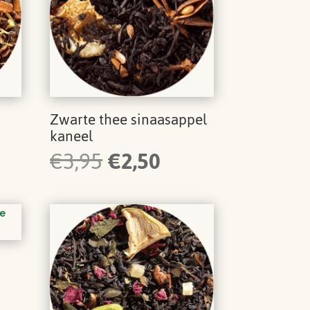
Zwarte thee sinaasappel
kaneel
Oorspronkelijke
Huidige
€
3,95
€
2,50
prijs
prijs
was:
is:
€3,95.
€2,50.