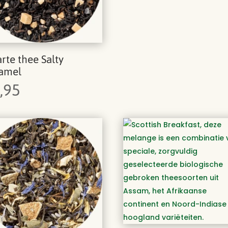
rte thee Salty
amel
,95