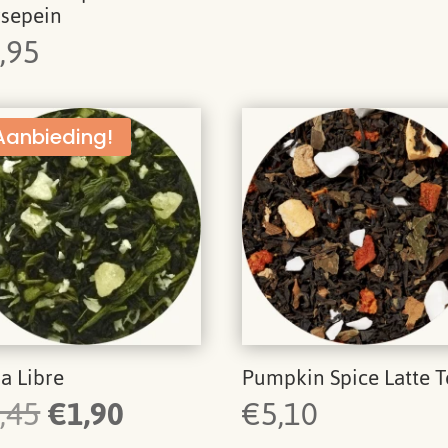
sepein
,95
Aanbieding!
a Libre
Pumpkin Spice Latte T
Oorspronkelijke
Huidige
,45
€
1,90
€
5,10
prijs
prijs