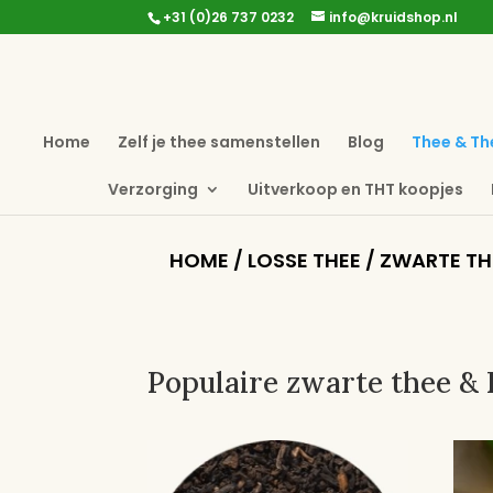
+31 (0)26 737 0232
info@kruidshop.nl
Home
Zelf je thee samenstellen
Blog
Thee & Th
Verzorging
Uitverkoop en THT koopjes
HOME
/
LOSSE THEE
/ ZWARTE TH
Populaire zwarte thee & 