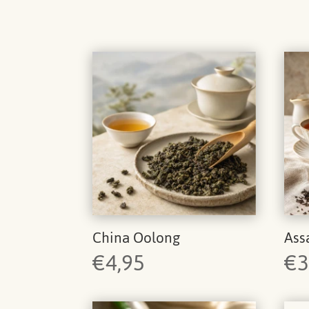
China Oolong
As
€
4,95
€
3