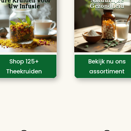
Uw Infusie
Gezondheid
Shop 125+
Bekijk nu ons
Theekruiden
assortiment