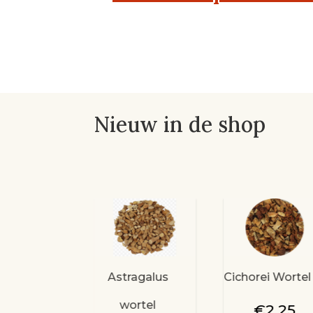
Nieuw in de shop
ilicum
Astragalus
Cichorei Wortel
sneden
wortel
€
2,25