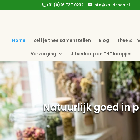
+31 (0)26 737 0232
info@kruidshop.nl
Home
Zelf je thee samenstellen
Blog
Thee & Th
Verzorging
Uitverkoop en THT koopjes
Natuurlijk goed in p