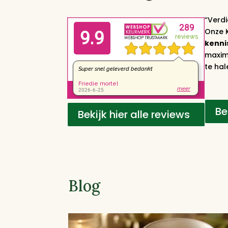
“Verdi
Onze 
kenni
maxima
te hal
Be
Bekijk hier alle reviews
Blog