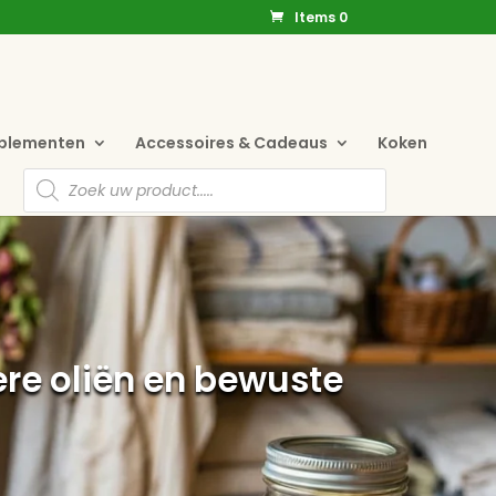
Items 0
pplementen
Accessoires & Cadeaus
Koken
Producten
zoeken
vere oliën en bewuste