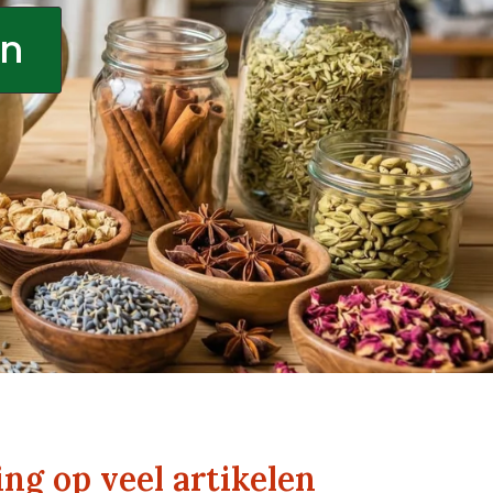
en
ng op veel artikelen