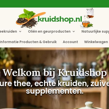
eekruiden
Oliën en geurproducten
Natuurlijke su
Informatie Producten & Gebruik
Account
Winkelwagen
Welkom bij Kruidshop
ure thee, echte kruiden, zui
supplementen.