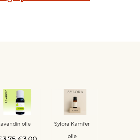
avandin olie
Sylora Kamfer
Jojoba ol
olie
biologis
Oorspronkelijke
Huidige
€
3,75
€
3,00