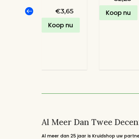

ke
€
2,10
€
3,65
Koop nu
op nu
Koop nu
Al Meer Dan Twee Decenn
Al meer dan 25 jaar is Kruidshop uw partne