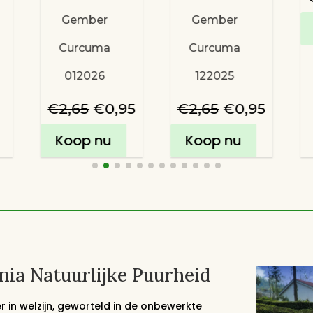
Gember
Gember
Curcuma
Curcuma
012026
122025
Oorspronkelijke
Huidige
Oorspronkel
Huidi
€
2,65
€
0,95
€
2,65
€
0,95
prijs
prijs
prijs
prijs
Koop nu
Koop nu
was:
is:
was:
is:
€2,65.
€0,95.
€2,65.
€0,95.
ia Natuurlijke Puurheid
r in welzijn, geworteld in de onbewerkte