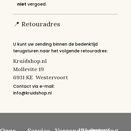
niet
vergoed.
📍 Retouradres
U kunt uw zending binnen de bedenktijd
terugsturen naar het volgende retouradres:
Kruidshop.nl
Mollevite 19
6931 KE Westervoort
Contact via e-mail:
info@kruidshop.nl
Onze
Service
Verzendkosten
Herroeping
Contract