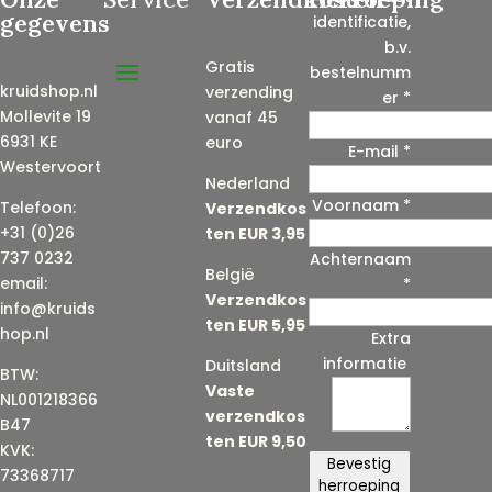
gegevens
identificatie,
b.v.
Gratis
bestelnumm
kruidshop.nl
verzending
er
*
Mollevite 19
vanaf 45
6931 KE
euro
E-mail
*
Westervoort
Nederland
Voornaam
*
E
Telefoon:
Verzendkos
-
+31 (0)26
ten EUR 3,95
m
737 0232
Achternaam
België
a
email:
*
Verzendkos
i
info@kruids
ten EUR 5,95
l
hop.nl
Extra
(
informatie
Duitsland
BTW:
h
Vaste
NL001218366
e
verzendkos
B47
r
ten EUR 9,50
KVK:
h
Bevestig
73368717
a
herroeping