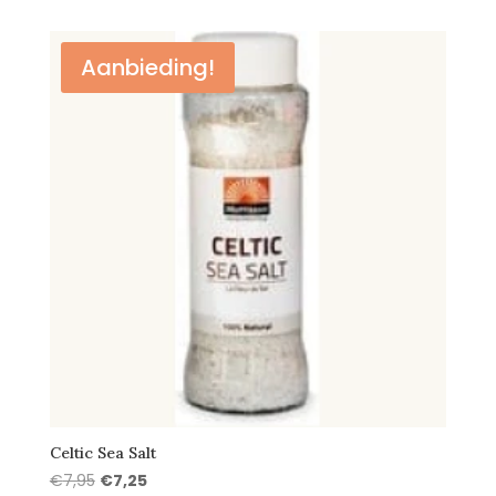
was:
is:
€14,95.
€12,55.
Aanbieding!
Celtic Sea Salt
Oorspronkelijke
Huidige
€
7,95
€
7,25