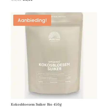
prijs
prijs
was:
is:
€4,45.
€3,85.
Aanbieding!
Kokosbloesem Suiker Bio 450g