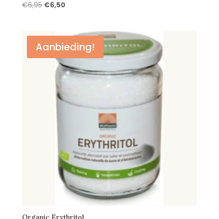
Oorspronkelijke
Huidige
€
6,95
€
6,50
prijs
prijs
was:
is:
€6,95.
€6,50.
Aanbieding!
Organic Erythritol