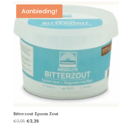
Aanbieding!
Bitterzout Epsom Zout
Oorspronkelijke
Huidige
€
3,95
€
3,35
prijs
prijs