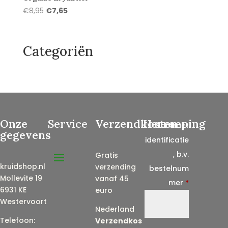
Oorspronkelijke
Huidige
€
8,95
€
7,65
prijs
prijs
was:
is:
€8,95.
€7,65.
Categoriën
Onze
Service
Verzendkosten
Herroeping
Contract
gegevens
identificatie
, b.v.
Gratis
kruidshop.nl
verzending
bestelnum
Mollevite 19
vanaf 45
mer
*
6931 KE
euro
Westervoort
Nederland
Telefoon:
Verzendkos