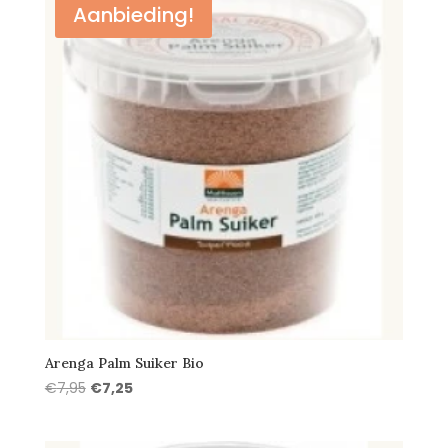
Aanbieding!
Arenga Palm Suiker Bio
Oorspronkelijke
Huidige
€
7,95
€
7,25
prijs
prijs
was:
is: