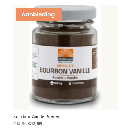
was:
is:
€3,95.
€3,35.
Aanbieding!
Bourbon Vanille Poeder
Oorspronkelijke
Huidige
€
14,95
€
12,55
prijs
prijs