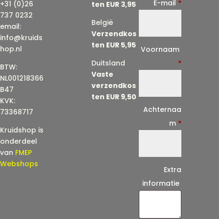
E-mail
*
+31 (0)26
ten EUR 3,95
737 0232
België
email:
Verzendkos
info@kruids
ten EUR 5,95
E
hop.nl
Voornaam
-
Duitsland
*
BTW:
Vaste
m
NL001218366
verzendkos
a
B47
ten EUR 9,50
KVK:
i
Achternaa
73368717
l
m
*
Kruidshop is
(
onderdeel
h
van
FMEP
e
Webshops
Extra
r
informatie
h
a
a