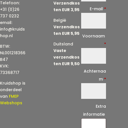
Telefoon:
Verzendkos
E-mail
*
+31 (0)26
ten EUR 3,95
737 0232
België
email:
Verzendkos
info@kruids
ten EUR 5,95
E
hop.nl
Voornaam
-
Duitsland
*
BTW:
Vaste
m
NL001218366
verzendkos
a
B47
ten EUR 9,50
KVK:
i
Achternaa
73368717
l
m
*
Kruidshop is
(
onderdeel
h
van
FMEP
e
Webshops
Extra
r
informatie
h
a