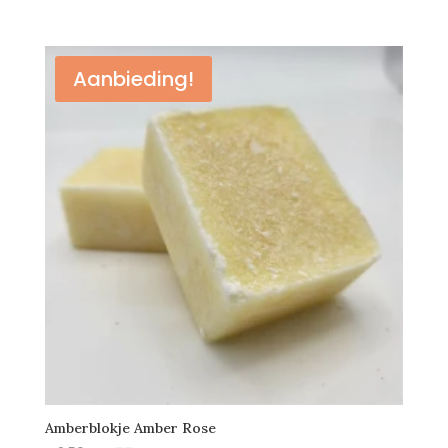
€0,65
tot
€1,10
Aanbieding!
Amberblokje Amber Rose