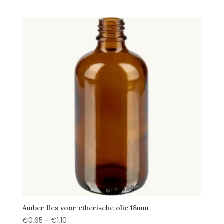
Amber fles voor etherische olie 18mm
Prijsklasse:
€
0,65
-
€
1,10