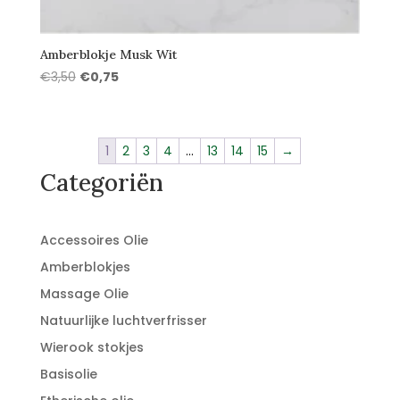
Amberblokje Musk Wit
Oorspronkelijke
Huidige
€
3,50
€
0,75
prijs
prijs
was:
is:
€3,50.
€0,75.
1
2
3
4
…
13
14
15
→
Categoriën
Accessoires Olie
Amberblokjes
Massage Olie
Natuurlijke luchtverfrisser
Wierook stokjes
Basisolie