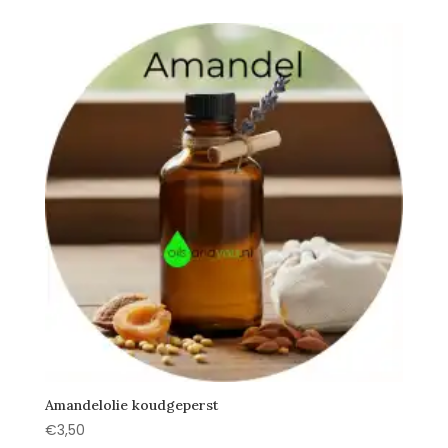
Amandelolie koudgeperst
€
3,50