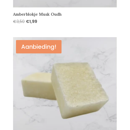
Amberblokje Musk Oudh
Oorspronkelijke
Huidige
€
3,50
€
1,99
prijs
prijs
was:
is:
€3,50.
€1,99.
Aanbieding!