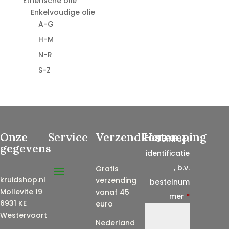
Etherische olie
Enkelvoudige olie
A-G
H-M
N-R
S-Z
Onze
Service
Verzendkosten
Herroeping
Contract
gegevens
identificatie
, b.v.
Gratis
kruidshop.nl
verzending
bestelnum
Mollevite 19
vanaf 45
mer
*
6931 KE
euro
Westervoort
Nederland