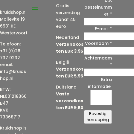
b.v.
Gratis
bestelnumm
kruidshop.nl
verzending
er
*
Mollevite 19
vanaf 45
6931 KE
euro
E-mail
*
Westervoort
Nederland
Voornaam
*
E
Telefoon:
Verzendkos
-
+31 (0)26
ten EUR 3,95
m
737 0232
Achternaam
België
a
email:
*
Verzendkos
i
info@kruids
ten EUR 5,95
l
hop.nl
Extra
(
informatie
Duitsland
BTW:
h
Vaste
NL001218366
e
verzendkos
B47
r
ten EUR 9,50
KVK:
h
Bevestig
73368717
a
herroeping
a
Kruidshop is
l