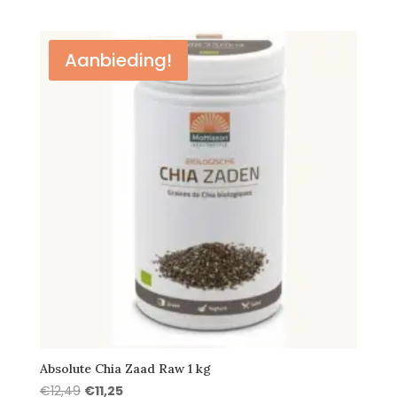
Aanbieding!
Absolute Chia Zaad Raw 1 kg
Oorspronkelijke
Huidige
€
12,49
€
11,25