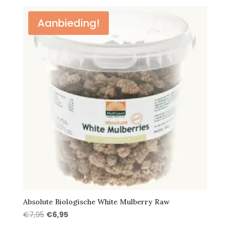
was:
is:
€24,95.
€19,25.
Aanbieding!
Absolute Biologische White Mulberry Raw
Oorspronkelijke
Huidige
€
7,95
€
6,95
prijs
prijs