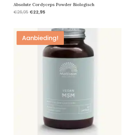
Absolute Cordyceps Powder Biologisch
Oorspronkelijke
Huidige
€
26,95
€
22,95
prijs
prijs
was:
is:
€26,95.
€22,95.
Aanbieding!