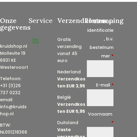
Onze
Service
Verzendkosten
Herroeping
Contract
gegevens
identificatie
, b.v.
Gratis
kruidshop.nl
verzending
bestelnum
Mollevite 19
vanaf 45
mer
*
6931 KE
euro
Westervoort
Nederland
Telefoon:
Verzendkos
E-mail
*
+31 (0)26
ten EUR 3,95
737 0232
België
email:
Verzendkos
info@kruids
ten EUR 5,95
E
hop.nl
Voornaam
-
Duitsland
*
BTW:
Vaste
m
NL001218366
verzendkos