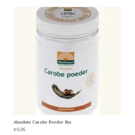
was:
is:
€7,95.
€6,95.
Absolute Carobe Poeder Bio
€
5,95