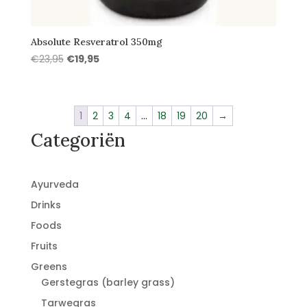
Absolute Resveratrol 350mg
Oorspronkelijke
Huidige
€
23,95
€
19,95
prijs
prijs
was:
is:
€23,95.
€19,95.
1
2
3
4
…
18
19
20
→
Categoriën
Ayurveda
Drinks
Foods
Fruits
Greens
Gerstegras (barley grass)
Tarwegras