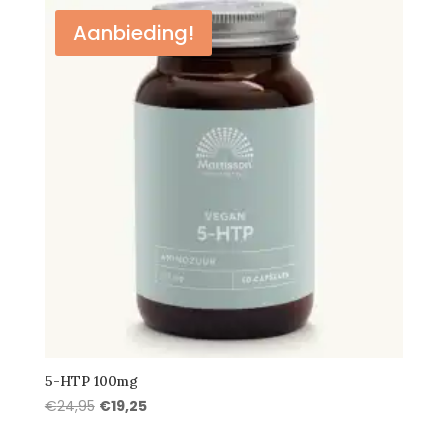
Aanbieding!
5-HTP 100mg
Oorspronkelijke
Huidige
€
24,95
€
19,25
prijs
prijs