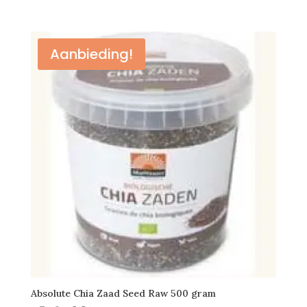
prijs
prijs
was:
is:
€12,49.
€11,25.
Aanbieding!
Absolute Chia Zaad Seed Raw 500 gram