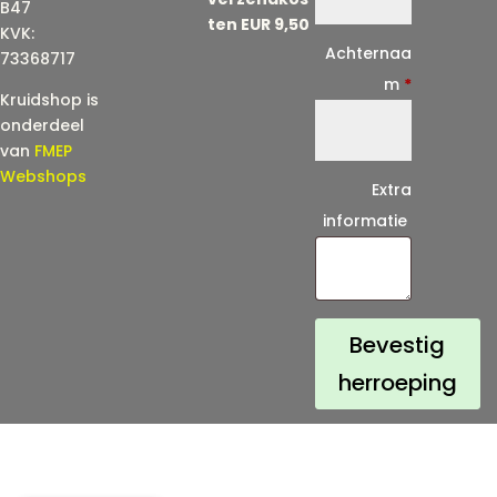
a
B47
ten EUR 9,50
KVK:
i
Achternaa
73368717
l
m
*
Kruidshop is
(
onderdeel
h
van
FMEP
e
Webshops
Extra
r
informatie
h
a
a
l
Bevestig
)
herroeping
*