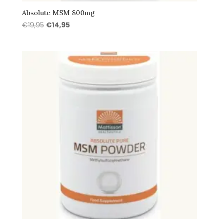
Absolute MSM 800mg
Oorspronkelijke
Huidige
€
19,95
€
14,95
prijs
prijs
was:
is:
€19,95.
€14,95.