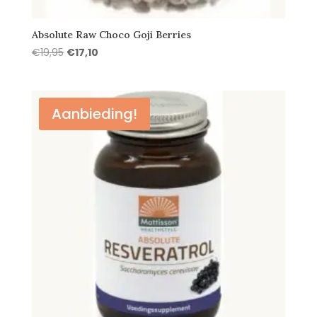
Absolute Raw Choco Goji Berries
Oorspronkelijke
Huidige
€
19,95
€
17,10
prijs
prijs
was:
is:
€19,95.
€17,10.
Aanbieding!