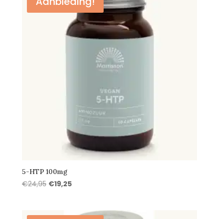
Aanbieding!
5-HTP 100mg
Oorspronkelijke
Huidige
€
24,95
€
19,25
prijs
prijs
was:
is:
€24,95.
€19,25.