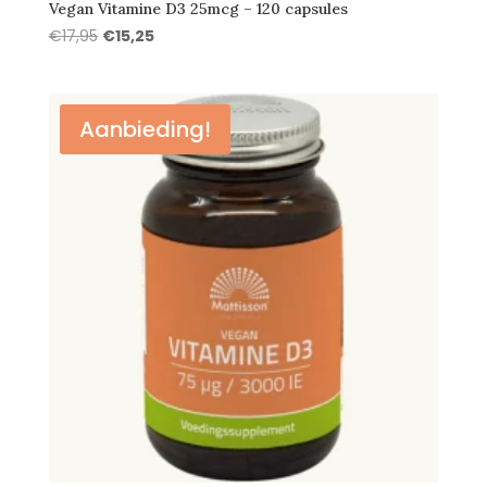
Vegan Vitamine D3 25mcg – 120 capsules
Oorspronkelijke
Huidige
€
17,95
€
15,25
prijs
prijs
was:
is:
€17,95.
€15,25.
Aanbieding!