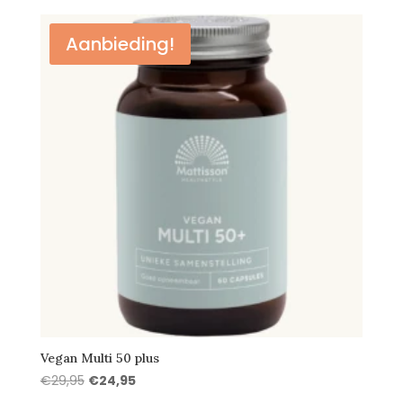
was:
is:
€26,95.
€22,95.
Aanbieding!
Vegan Multi 50 plus
Oorspronkelijke
Huidige
€
29,95
€
24,95
prijs
prijs