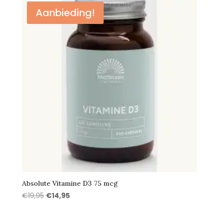
€18,95.
€14,75.
Aanbieding!
Absolute Vitamine D3 75 mcg
Oorspronkelijke
Huidige
€
19,95
€
14,95
prijs
prijs
was:
is: