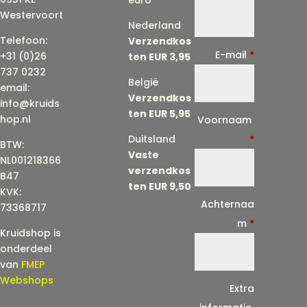
euro
Westervoort
Nederland
Telefoon:
Verzendkos
E-mail
*
+31 (0)26
ten EUR 3,95
737 0232
België
email:
Verzendkos
info@kruids
ten EUR 5,95
E
hop.nl
Voornaam
-
Duitsland
*
BTW:
Vaste
m
NL001218366
verzendkos
a
B47
ten EUR 9,50
KVK:
i
Achternaa
73368717
l
m
*
Kruidshop is
(
onderdeel
h
van
FMEP
e
Webshops
Extra
r