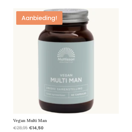
was:
is:
€29,95.
€24,95.
Aanbieding!
Vegan Multi Man
Oorspronkelijke
Huidige
€
28,95
€
14,50