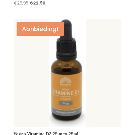
Oorspronkelijke
Huidige
€
26,95
€
22,90
prijs
prijs
was:
is:
€26,95.
€22,90.
Aanbieding!
Vegan Vitamine D3 25 mcg 25ml