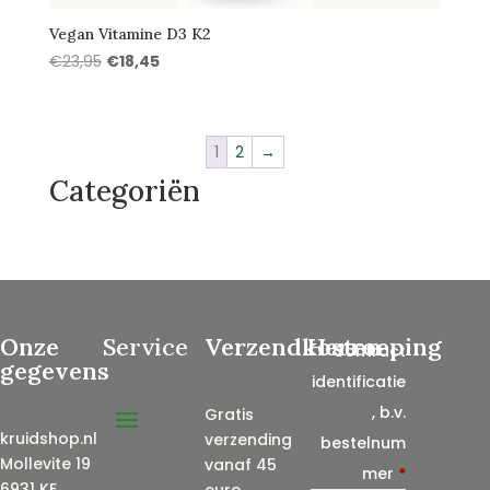
Vegan Vitamine D3 K2
Oorspronkelijke
Huidige
€
23,95
€
18,45
prijs
prijs
was:
is:
€23,95.
€18,45.
1
2
→
Categoriën
Onze
Service
Verzendkosten
Herroeping
Contract
gegevens
identificatie
, b.v.
Gratis
kruidshop.nl
verzending
bestelnum
Mollevite 19
vanaf 45
mer
*
6931 KE