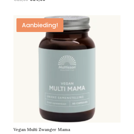
prijs
prijs
was:
is:
€28,95.
€24,60.
Aanbieding!
Vegan Multi Zwanger Mama