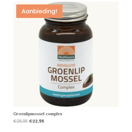
€19,95.
€14,95.
Aanbieding!
Groenlipmossel complex
Oorspronkelijke
Huidige
€
26,95
€
22,95
prijs
prijs