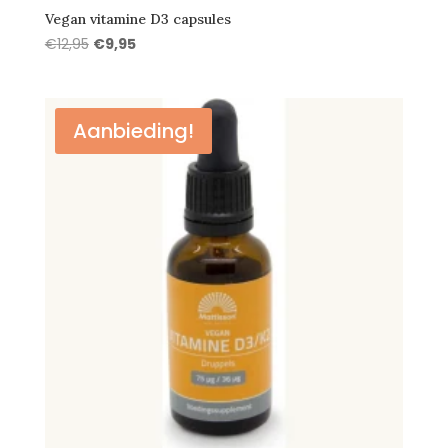
Vegan vitamine D3 capsules
Oorspronkelijke
Huidige
€
12,95
€
9,95
prijs
prijs
was:
is:
€12,95.
€9,95.
Aanbieding!