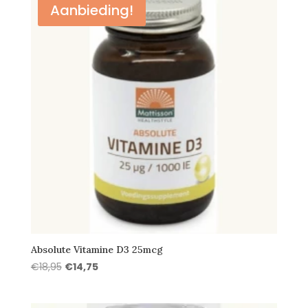
Aanbieding!
Absolute Vitamine D3 25mcg
Oorspronkelijke
Huidige
€
18,95
€
14,75
prijs
prijs
was:
is: