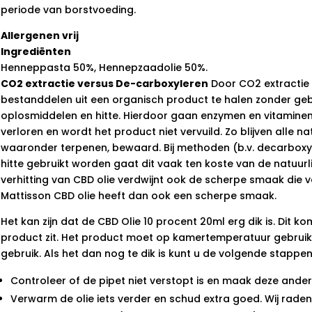
periode van borstvoeding.
Allergenen vrij
Ingrediënten
Henneppasta 50%, Hennepzaadolie 50%.
CO2
extractie versus De-carboxyleren
Door CO2 extractie 
bestanddelen uit een organisch product te halen zonder geb
oplosmiddelen en hitte. Hierdoor gaan enzymen en vitaminen 
verloren en wordt het product niet vervuild. Zo blijven alle 
waaronder terpenen, bewaard. Bij methoden (b.v. decarboxy
hitte gebruikt worden gaat dit vaak ten koste van de natuur
verhitting van CBD olie verdwijnt ook de scherpe smaak die v
Mattisson CBD olie heeft dan ook een scherpe smaak.
Het kan zijn dat de CBD Olie 10 procent 20ml erg dik is. Dit ko
product zit. Het product moet op kamertemperatuur gebrui
gebruik. Als het dan nog te dik is kunt u de volgende stappe
Controleer of de pipet niet verstopt is en maak deze ande
Verwarm de olie iets verder en schud extra goed. Wij rad