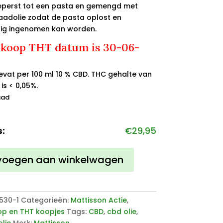
perst tot een pasta en gemengd met
adolie zodat de pasta oplost en
tig ingenomen kan worden.
rkoop THT datum is 30-06-
bevat per 100 ml 10 % CBD. THC gehalte van
 is < 0,05%.
aad
s:
€
29,95
voegen aan winkelwagen
530-1
Categorieën:
Mattisson Actie
,
op en THT koopjes
Tags:
CBD
,
cbd olie
,