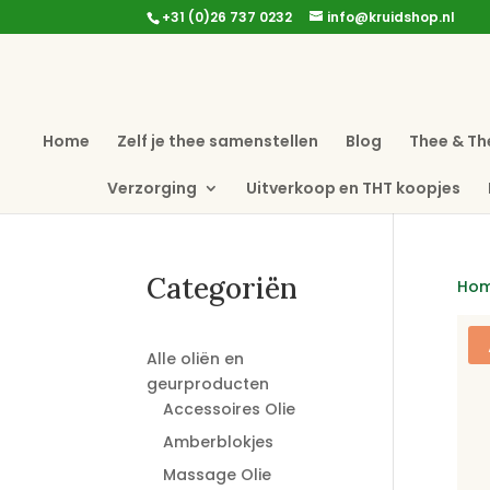
+31 (0)26 737 0232
info@kruidshop.nl
Home
Zelf je thee samenstellen
Blog
Thee & Th
Verzorging
Uitverkoop en THT koopjes
Categoriën
Ho
Alle oliën en
geurproducten
Accessoires Olie
Amberblokjes
Massage Olie