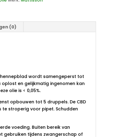
olie
Merk:
Mattisson
gen (0)
it hennepblad wordt samengeperst tot
oplost en gelijkmatig ingenomen kan
ze olie is < 0,05%.
wenst opbouwen tot 5 druppels. De CBD
 te stroperig voor pipet. Schudden
rde voeding. Buiten bereik van
et gebruiken tijdens zwangerschap of