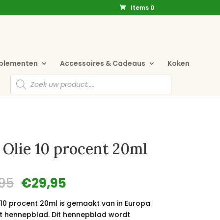
Items 0
pplementen
Accessoires & Cadeaus
Koken
Producten
zoeken
Olie 10 procent 20ml
Oorspronkelijke
Huidige
95
€
29,95
prijs
prijs
was:
is:
 10 procent 20ml is gemaakt van in Europa
€69,95.
€29,95.
 hennepblad. Dit hennepblad wordt