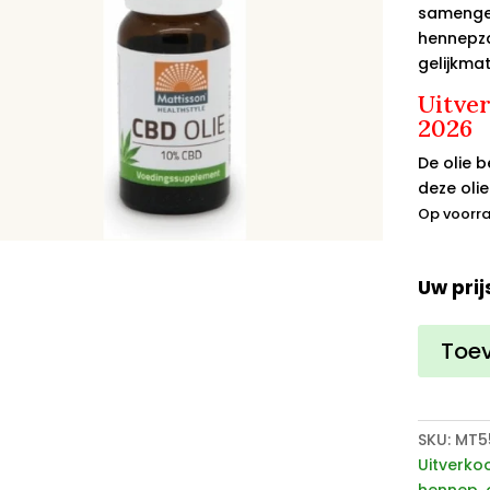
samenge
hennepza
gelijkma
Uitve
2026
De olie 
deze olie
Op voorr
Uw prij
CBD
Toe
Olie
10
procent
20ml
SKU:
MT5
UV
Uitverko
aantal