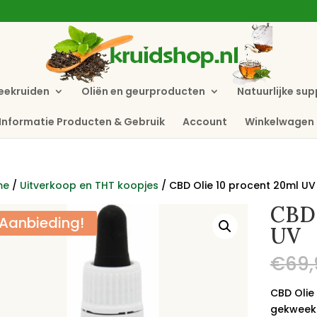
eekruiden
Oliën en geurproducten
Natuurlijke su
Informatie Producten & Gebruik
Account
Winkelwagen
me
/
Uitverkoop en THT koopjes
/ CBD Olie 10 procent 20ml UV
CBD 
Aanbieding!
UV
€
69,
CBD Olie
gekweekt