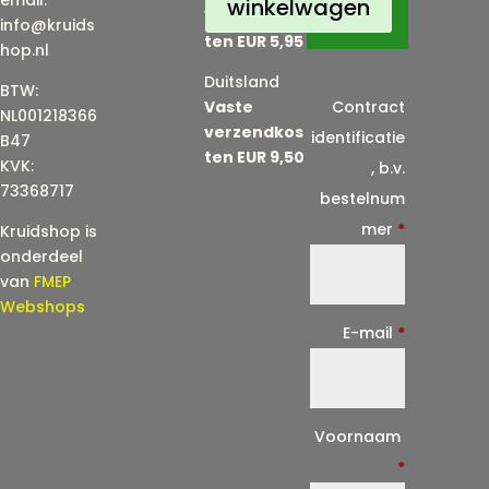
email:
winkelwagen
Verzendkos
info@kruids
ten EUR 5,95
hop.nl
Duitsland
BTW:
Vaste
Contract
NL001218366
verzendkos
identificatie
B47
ten EUR 9,50
KVK:
, b.v.
73368717
bestelnum
mer
*
Kruidshop is
onderdeel
van
FMEP
Webshops
E-mail
*
E
Voornaam
-
*