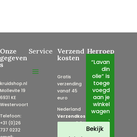
Onze
Service
Verzend
Herroep
gegeven
kosten
ing
“Lavan
s
din
olie” is
Gratis
toege
kruidshop.nl
verzending
voegd
Mollevite 19
vanaf 45
aan je
6931 KE
euro
winkel
Westervoort
Nederland
wagen
Telefoon:
Verzendkos
.
+31 (0)26
ten EUR 3,95
Bekijk
737 0232
België