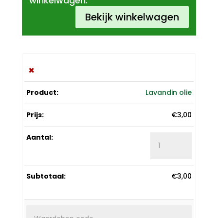
winkelwagen.
Bekijk winkelwagen
×
Lavandin olie
€
3,00
Lavandin
olie
aantal
€
3,00
Waarde