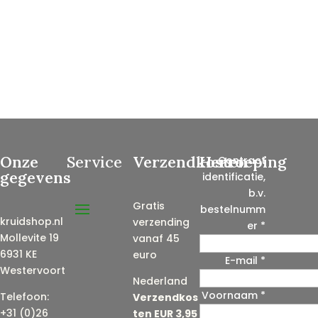
Onze
Service
Verzendkosten
Herroeping
Contract
gegevens
identificatie,
b.v.
Gratis
bestelnumm
kruidshop.nl
verzending
er
*
Mollevite 19
vanaf 45
6931 KE
euro
E-mail
*
Westervoort
Nederland
Voornaam
*
E
Telefoon:
Verzendkos
-
+31 (0)26
ten EUR 3,95