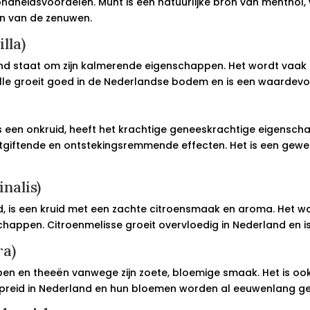
dheidsvoordelen. Munt is een natuurlijke bron van menthol, w
en van de zenuwen.
lla)
kend staat om zijn kalmerende eigenschappen. Het wordt vaak
le groeit goed in de Nederlandse bodem en is een waardevolle
een onkruid, heeft het krachtige geneeskrachtige eigenschap
ntgiftende en ontstekingsremmende effecten. Het is een gew
nalis)
, is een kruid met een zachte citroensmaak en aroma. Het wo
appen. Citroenmelisse groeit overvloedig in Nederland en is 
ra)
open en theeën vanwege zijn zoete, bloemige smaak. Het is 
erspreid in Nederland en hun bloemen worden al eeuwenlang g