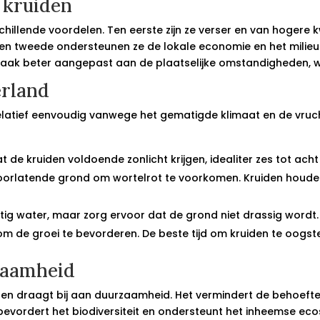
 kruiden
chillende voordelen. Ten eerste zijn ze verser en van hogere k
en tweede ondersteunen ze de lokale economie en het milieu
n vaak beter aangepast aan de plaatselijke omstandigheden, w
erland
elatief eenvoudig vanwege het gematigde klimaat en de vrucht
 de kruiden voldoende zonlicht krijgen, idealiter zes tot acht
orlatende grond om wortelrot te voorkomen. Kruiden houde
ig water, maar zorg ervoor dat de grond niet drassig wordt.
m de groei te bevorderen. De beste tijd om kruiden te oogste
zaamheid
den draagt bij aan duurzaamheid. Het vermindert de behoeft
bevordert het biodiversiteit en ondersteunt het inheemse eco