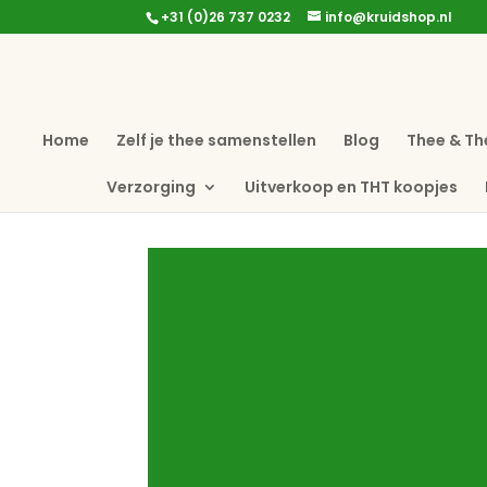
+31 (0)26 737 0232
info@kruidshop.nl
Home
Zelf je thee samenstellen
Blog
Thee & Th
Verzorging
Uitverkoop en THT koopjes