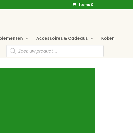
Items 0
pplementen
Accessoires & Cadeaus
Koken
Producten
zoeken