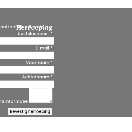
Herroeping
ontract identificatie, b.v.
bestelnummer
*
E-mail
*
Voornaam
*
E
-
m
Achternaam
*
a
i
l
tra informatie
(
h
Bevestig herroeping
e
r
h