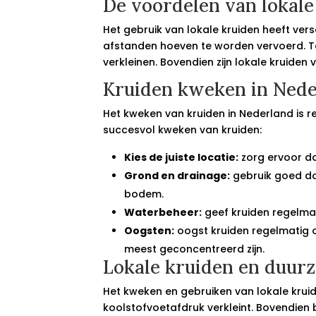
De voordelen van lokale
Het gebruik van lokale kruiden heeft vers
afstanden hoeven te worden vervoerd. T
verkleinen. Bovendien zijn lokale kruide
Kruiden kweken in Ned
Het kweken van kruiden in Nederland is r
succesvol kweken van kruiden:
Kies de juiste locatie:
zorg ervoor dat
Grond en drainage:
gebruik goed do
bodem.
Waterbeheer:
geef kruiden regelmat
Oogsten:
oogst kruiden regelmatig o
meest geconcentreerd zijn.
Lokale kruiden en duur
Het kweken en gebruiken van lokale krui
koolstofvoetafdruk verkleint. Bovendien 