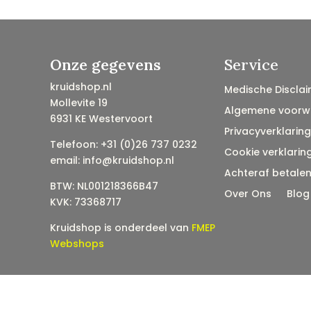
Onze gegevens
Service
kruidshop.nl
Medische Disclai
Mollevite 19
Algemene voorw
6931 KE Westervoort
Privacyverklaring
Telefoon: +31 (0)26 737 0232
Cookie verklarin
email: info@kruidshop.nl
Achteraf betale
BTW: NL001218366B47
Over Ons
Blog
KVK: 73368717
Kruidshop is onderdeel van
FMEP
Webshops