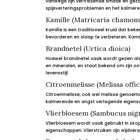
vanwege zijn verfrissende smaak en gezon
spijsverteringsproblemen en het kalmer
Kamille (Matricaria chamomi
Kamille is een traditioneel kruid dat be
bevorderen en slaap te verbeteren. Kamil
Brandnetel (Urtica dioica)
Hoewel brandnetel vaak wordt gezien als 
en mineralen, en staat bekend om zijn o
levensstijl.
Citroenmelisse (Melissa offici
Citroenmelisse, ook wel melisse genoemd
kalmerende en angst verlagende eigensch
Vlierbloesem (Sambucus nig
Vlierbloesem wordt vaak gebruikt in sir
eigenschappen. Vlierstruiken zijn wijdv