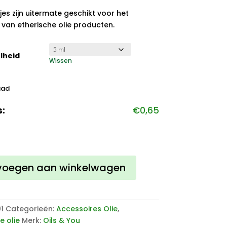
jes zijn uitermate geschikt voor het
van etherische olie producten.
lheid
Wissen
aad
s:
€
0,65
voegen aan winkelwagen
he
1
Categorieën:
Accessoires Olie
,
e olie
Merk:
Oils & You