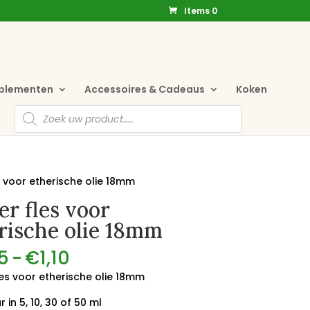
Items 0
pplementen
Accessoires & Cadeaus
Koken
Producten
zoeken
 voor etherische olie 18mm
r fles voor
rische olie 18mm
Prijsklasse:
5
-
€
1,10
€0,65
es voor etherische olie 18mm
tot
€1,10
 in 5, 10, 30 of 50 ml