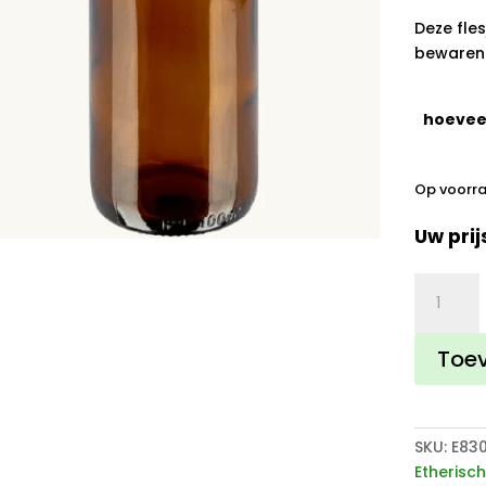
Deze fles
bewaren 
hoevee
Op voorr
Uw prij
Amber
fles
voor
Toe
etherisc
olie
18mm
aantal
SKU:
E830
Etherisch