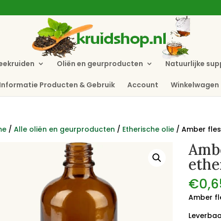
eekruiden
Oliën en geurproducten
Natuurlijke su
Informatie Producten & Gebruik
Account
Winkelwagen
me
/
Alle oliën en geurproducten
/
Etherische olie
/ Amber fles
Ambe
ethe
€
0,6
Amber fl
Leverbaar