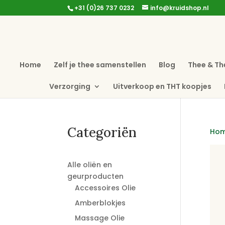
+31 (0)26 737 0232
info@kruidshop.nl
Home
Zelf je thee samenstellen
Blog
Thee & Th
Verzorging
Uitverkoop en THT koopjes
Categoriën
Ho
Alle oliën en
geurproducten
Accessoires Olie
Amberblokjes
Massage Olie