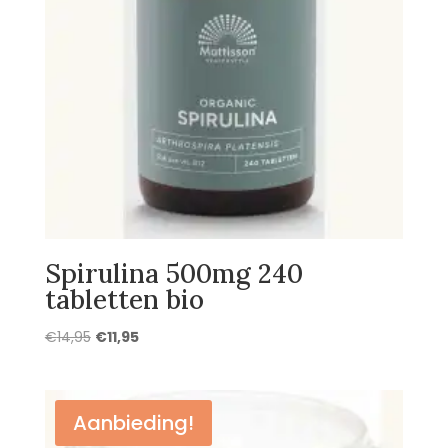
Spirulina 500mg 240
tabletten bio
Oorspronkelijke
Huidige
€
14,95
€
11,95
prijs
prijs
was:
is:
€14,95.
€11,95.
Aanbieding!