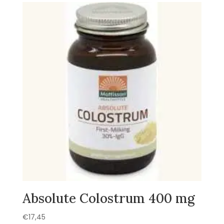
€10,23.
€8,69.
Absolute Colostrum 400 mg
€
17,45