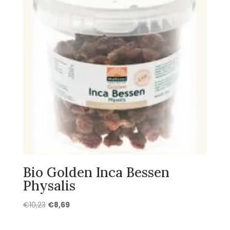
Bio Golden Inca Bessen
Physalis
Oorspronkelijke
Huidige
€
10,23
€
8,69
prijs
prijs
was:
is: