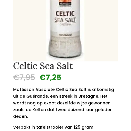
Celtic Sea Salt
Oorspronkelijke
Huidige
€
7,95
€
7,25
prijs
prijs
was:
is:
Mattisson Absolute Celtic Sea Salt is afkomstig
€7,95.
€7,25.
uit de Guérande, een streek in Bretagne. Het
wordt nog op exact dezelfde wijze gewonnen
zoals de Kelten dat twee duizend jaar geleden
deden.
Verpakt in tafelstrooier van 125 gram