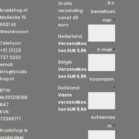
, b.v.
Gratis
kruidshop.nl
verzending
bestelnum
Mollevite 19
vanaf 45
mer
*
6931 KE
euro
Westervoort
Nederland
Telefoon:
Verzendkos
E-mail
*
+31 (0)26
ten EUR 3,95
737 0232
België
email:
Verzendkos
info@kruids
ten EUR 5,95
E
hop.nl
Voornaam
-
Duitsland
*
BTW:
Vaste
m
NL001218366
verzendkos
a
B47
ten EUR 9,50
KVK:
i
Achternaa
73368717
l
m
*
Kruidshop is
(
onderdeel
h