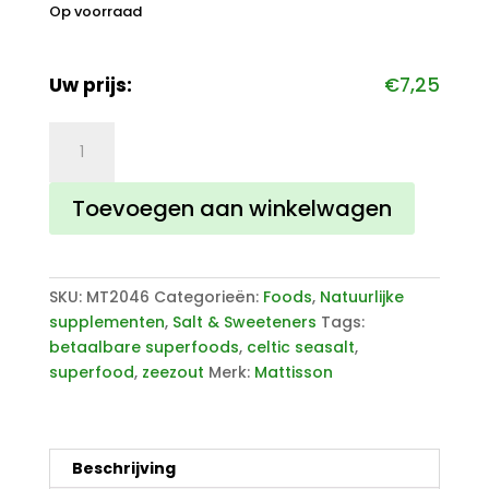
Op voorraad
Uw prijs:
€
7,25
Celtic
Sea
Salt
Toevoegen aan winkelwagen
aantal
SKU:
MT2046
Categorieën:
Foods
,
Natuurlijke
supplementen
,
Salt & Sweeteners
Tags:
betaalbare superfoods
,
celtic seasalt
,
superfood
,
zeezout
Merk:
Mattisson
Beschrijving