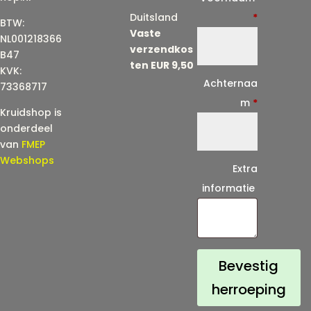
-
Duitsland
*
BTW:
Vaste
m
NL001218366
verzendkos
a
B47
ten EUR 9,50
KVK:
i
Achternaa
73368717
l
m
*
Kruidshop is
(
onderdeel
h
van
FMEP
e
Webshops
Extra
r
informatie
h
a
a
l
Bevestig
)
herroeping
*