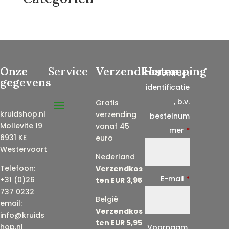
Onze
Service
Verzendkosten
Herroeping
Contract
gegevens
identificatie
, b.v.
Gratis
kruidshop.nl
verzending
bestelnum
Mollevite 19
vanaf 45
mer
*
6931 KE
euro
Westervoort
Nederland
Telefoon:
Verzendkos
E-mail
*
+31 (0)26
ten EUR 3,95
737 0232
België
email:
Verzendkos
info@kruids
ten EUR 5,95
E
hop.nl
Voornaam