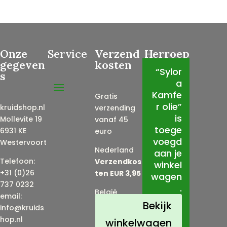
Onze
Service
Verzend
Herroep
gegeven
kosten
ing
“Sylor
s
a
Kamfe
Gratis
r olie”
kruidshop.nl
verzending
is
Mollevite 19
vanaf 45
toege
6931 KE
euro
voegd
Westervoort
Nederland
aan je
Telefoon:
Verzendkos
winkel
+31 (0)26
ten EUR 3,95
wagen
737 0232
.
België
email:
Verzendkos
Bekijk
info@kruids
ten EUR 5,95
hop.nl
winkelwagen