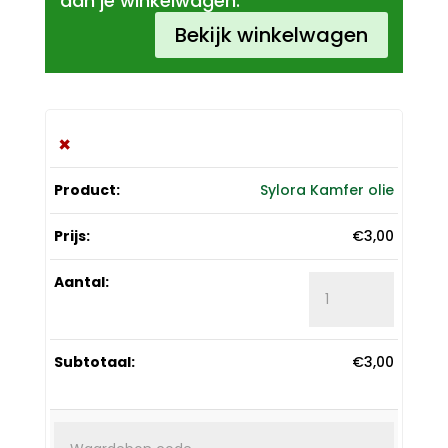
aan je winkelwagen.
Bekijk winkelwagen
×
Sylora Kamfer olie
€
3,00
Sylora
Kamfer
olie
aantal
€
3,00
Waarde