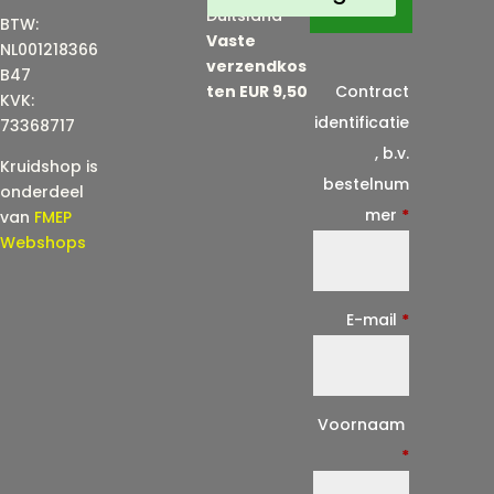
Duitsland
BTW:
Vaste
NL001218366
verzendkos
B47
ten EUR 9,50
Contract
KVK:
identificatie
73368717
, b.v.
Kruidshop is
bestelnum
onderdeel
mer
*
van
FMEP
Webshops
E-mail
*
E
Voornaam
-
*
m