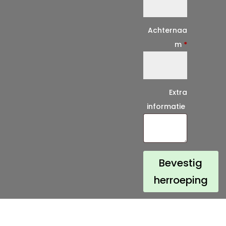
a
i
Achternaa
l
m
*
(
h
e
Extra
r
informatie
h
a
a
l
Bevestig
)
herroeping
*