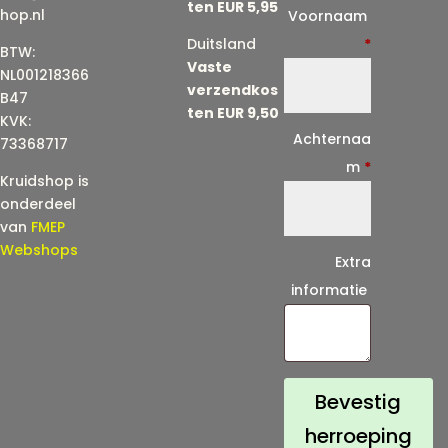
ten EUR 5,95
E
hop.nl
Voornaam
-
Duitsland
*
BTW:
Vaste
m
NL001218366
verzendkos
a
B47
ten EUR 9,50
KVK:
i
Achternaa
73368717
l
m
*
Kruidshop is
(
onderdeel
h
van
FMEP
e
Webshops
Extra
r
informatie
h
a
a
l
Bevestig
)
herroeping