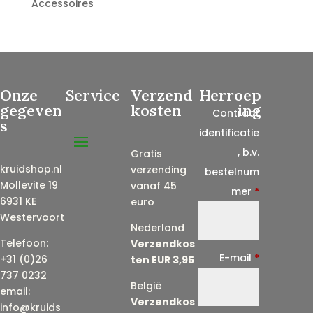
Accessoires
Onze
Service
Verzend
Herroep
gegeven
kosten
ing
Contract
s
identificatie
, b.v.
Gratis
kruidshop.nl
verzending
bestelnum
Mollevite 19
vanaf 45
mer
*
6931 KE
euro
Westervoort
Nederland
Telefoon:
Verzendkos
E-mail
*
+31 (0)26
ten EUR 3,95
737 0232
België
email:
Verzendkos
info@kruids