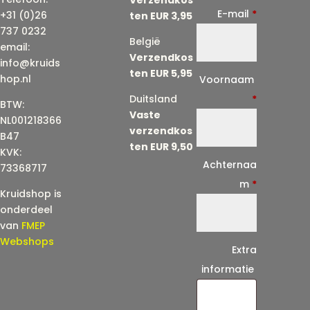
E-mail
*
+31 (0)26
ten EUR 3,95
737 0232
België
email:
Verzendkos
info@kruids
ten EUR 5,95
E
hop.nl
Voornaam
-
Duitsland
*
BTW:
Vaste
m
NL001218366
verzendkos
a
B47
ten EUR 9,50
KVK:
i
Achternaa
73368717
l
m
*
Kruidshop is
(
onderdeel
h
van
FMEP
e
Webshops
Extra
r
informatie
h
a
a