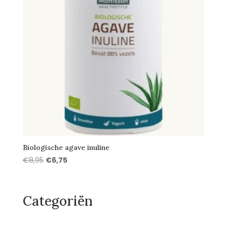
Biologische agave inuline
Oorspronkelijke
Huidige
€
8,95
€
6,75
prijs
prijs
was:
is:
€8,95.
€6,75.
Categoriën