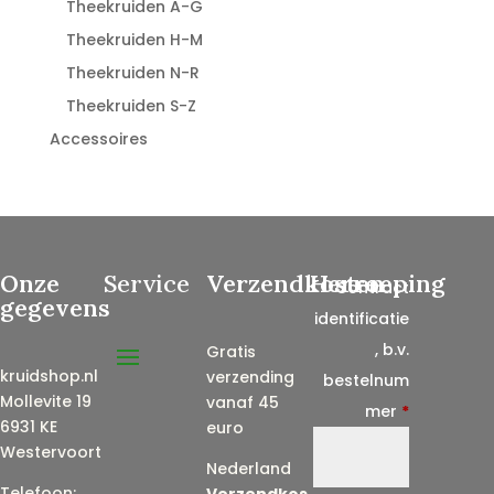
Theekruiden A-G
Theekruiden H-M
Theekruiden N-R
Theekruiden S-Z
Accessoires
Onze
Service
Verzendkosten
Herroeping
Contract
gegevens
identificatie
, b.v.
Gratis
kruidshop.nl
verzending
bestelnum
Mollevite 19
vanaf 45
mer
*
6931 KE
euro
Westervoort
Nederland
Telefoon:
Verzendkos