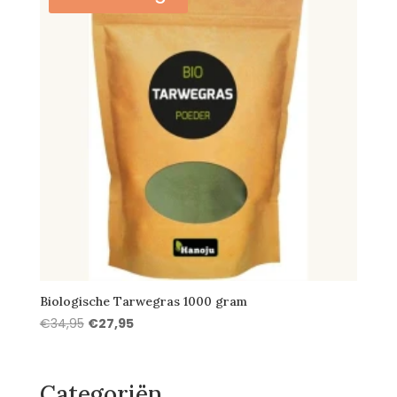
Biologische Tarwegras 1000 gram
Oorspronkelijke
Huidige
€
34,95
€
27,95
prijs
prijs
was:
is:
€34,95.
€27,95.
Categoriën