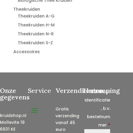
Biologische Thee Kruiden
Theekruiden
Theekruiden A-G
Theekruiden H-M
Theekruiden N-R
Theekruiden S-Z
Accessoires
Onze
Service
Verzendkosten
Herroeping
Contract
gegevens
identificatie
, b.v.
Gratis
kruidshop.nl
verzending
bestelnum
Mollevite 19
vanaf 45
mer
*
6931 KE
euro