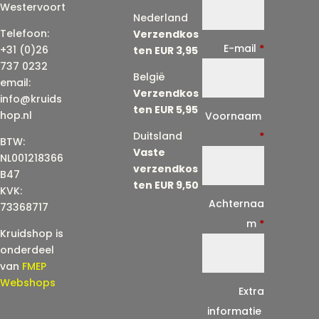
Westervoort
Nederland
Telefoon:
Verzendkos
E-mail
*
+31 (0)26
ten EUR 3,95
737 0232
België
email:
Verzendkos
info@kruids
ten EUR 5,95
E
hop.nl
Voornaam
-
Duitsland
*
BTW:
Vaste
m
NL001218366
verzendkos
a
B47
ten EUR 9,50
KVK:
i
Achternaa
73368717
l
m
*
Kruidshop is
(
onderdeel
h
van
FMEP
e
Webshops
Extra
r
informatie
h