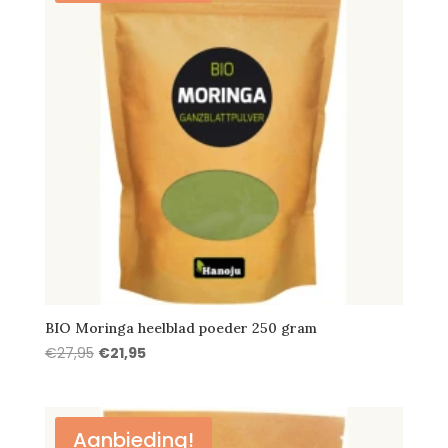
BIO Moringa heelblad poeder 250 gram
Oorspronkelijke
Huidige
€
27,95
€
21,95
prijs
prijs
was:
is:
€27,95.
€21,95.
Aanbieding!