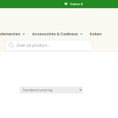
Items 0
pplementen
Accessoires & Cadeaus
Koken
Producten
zoeken