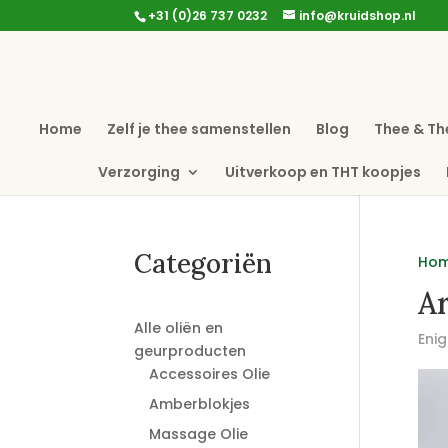
+31 (0)26 737 0232
info@kruidshop.nl
Home
Zelf je thee samenstellen
Blog
Thee & Th
Verzorging
Uitverkoop en THT koopjes
Categoriën
Ho
A
Alle oliën en
Enig
geurproducten
Accessoires Olie
Amberblokjes
Massage Olie