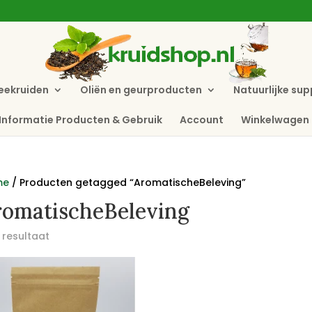
eekruiden
Oliën en geurproducten
Natuurlijke su
Informatie Producten & Gebruik
Account
Winkelwagen
me
/ Producten getagged “AromatischeBeleving”
romatischeBeleving
 resultaat