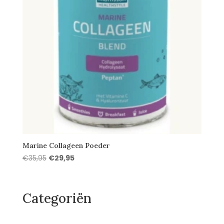
Marine Collageen Poeder
Oorspronkelijke
Huidige
€
35,95
€
29,95
prijs
prijs
was:
is:
€35,95.
€29,95.
Categoriën