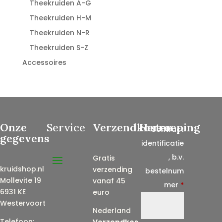
Theekruiden A-G
Theekruiden H-M
Theekruiden N-R
Theekruiden S-Z
Accessoires
Onze
Service
Verzendkosten
Herroeping
Contract
gegevens
identificatie
, b.v.
Gratis
kruidshop.nl
verzending
bestelnum
Mollevite 19
vanaf 45
mer
*
6931 KE
euro
Westervoort
Nederland
Telefoon:
Verzendkos