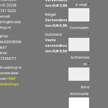
E-mail
*
+31 (0)26
ten EUR 3,95
737 0232
België
email:
Verzendkos
info@kruids
ten EUR 5,95
E
hop.nl
Voornaam
-
Duitsland
*
BTW:
Vaste
m
NL001218366
verzendkos
a
B47
ten EUR 9,50
KVK:
i
Achternaa
73368717
l
m
*
Kruidshop is
(
onderdeel
h
van
FMEP
e
Webshops
Extra
r
informatie
h
a
a