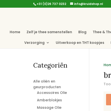
+31 (0)26 737 0232
info@kruidshop.nl
Home
Zelf je thee samenstellen
Blog
Thee & Th
Verzorging
Uitverkoop en THT koopjes
Categoriën
Ho
br
Alle oliën en
Toon
geurproducten
Accessoires Olie
Amberblokjes
Massage Olie