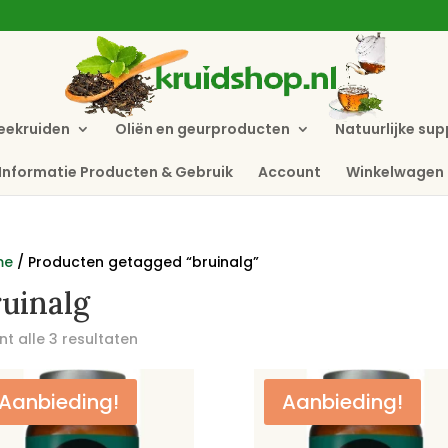
eekruiden
Oliën en geurproducten
Natuurlijke su
Informatie Producten & Gebruik
Account
Winkelwagen
me
/ Producten getagged “bruinalg”
uinalg
t alle 3 resultaten
Aanbieding!
Aanbieding!