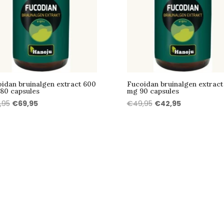
idan bruinalgen extract 600
Fucoidan bruinalgen extract
80 capsules
mg 90 capsules
Oorspronkelijke
Huidige
Oorspronkelijke
Huidige
,95
€
69,95
€
49,95
€
42,95
prijs
prijs
prijs
prijs
was:
is:
was:
is:
€89,95.
€69,95.
€49,95.
€42,95.