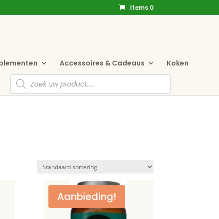
Items 0
pplementen
Accessoires & Cadeaus
Koken
Producten
zoeken
Aanbieding!