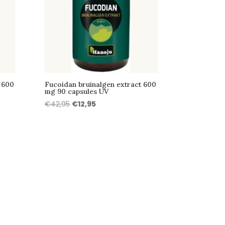
 600
Fucoidan bruinalgen extract 600
mg 90 capsules UV
Oorspronkelijke
Huidige
€
42,95
€
12,95
prijs
prijs
was:
is:
€42,95.
€12,95.