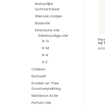
Natuurlijke
luchtverfrisser
Wierook stokjes
Basisolie
Etherische olie
Enkelvoudige olie
Fuco
A-G
mg 1
H-M
€
89
N-R
S-Z
Cadeau
Exclusief
Kruiden en Thee
Grootverpakking
Mattisson Actie
Parfum olie