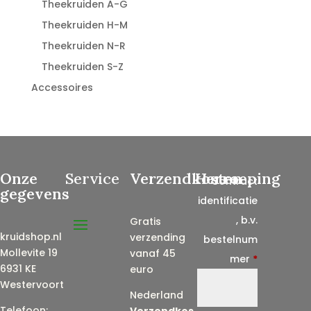
Theekruiden A-G
Theekruiden H-M
Theekruiden N-R
Theekruiden S-Z
Accessoires
Onze
Service
Verzendkosten
Herroeping
Contract
gegevens
identificatie
, b.v.
Gratis
kruidshop.nl
verzending
bestelnum
Mollevite 19
vanaf 45
mer
*
6931 KE
euro
Westervoort
Nederland
Telefoon:
Verzendkos