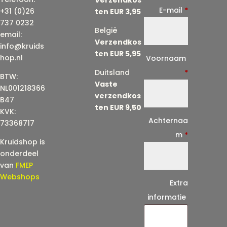
E-mail
*
+31 (0)26
ten EUR 3,95
737 0232
België
email:
Verzendkos
info@kruids
ten EUR 5,95
E
hop.nl
Voornaam
-
Duitsland
*
BTW:
Vaste
m
NL001218366
verzendkos
a
B47
ten EUR 9,50
KVK:
i
Achternaa
73368717
l
m
*
Kruidshop is
(
onderdeel
h
van
FMEP
e
Webshops
Extra
r
informatie
h
a
a