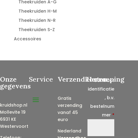
Theekruiden A-G
Theekruiden H-M
Theekruiden N-R
Theekruiden S-Z
Accessoires
Onze
Service
Verzendkosten
Herroeping
Contract
gegevens
identificatie
, b.v.
Gratis
kruidshop.nl
verzending
bestelnum
Mollevite 19
vanaf 45
mer
*
6931 KE
euro
Westervoort
Nederland
Telefoon:
Verzendkos