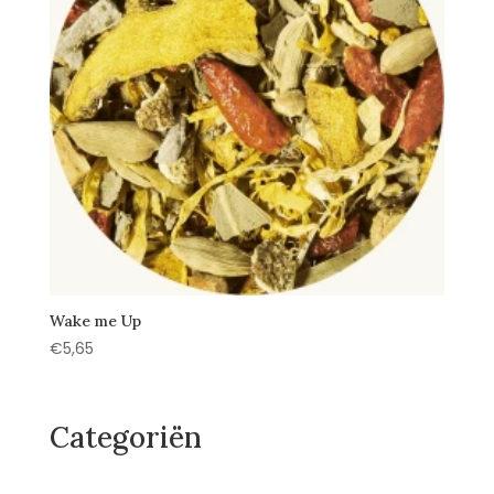
Wake me Up
€
5,65
Categoriën