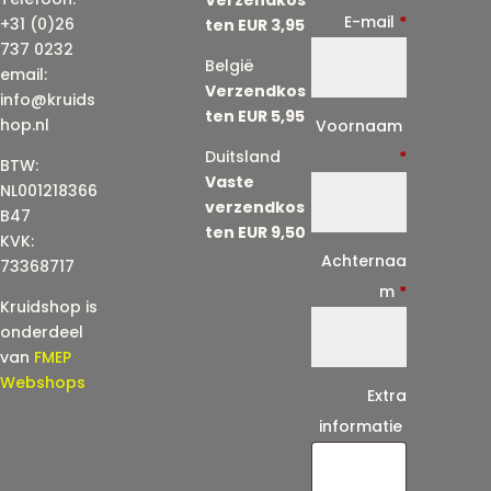
E-mail
*
+31 (0)26
ten EUR 3,95
737 0232
België
email:
Verzendkos
info@kruids
ten EUR 5,95
E
hop.nl
Voornaam
-
Duitsland
*
BTW:
Vaste
m
NL001218366
verzendkos
a
B47
ten EUR 9,50
KVK:
i
Achternaa
73368717
l
m
*
Kruidshop is
(
onderdeel
h
van
FMEP
e
Webshops
Extra
r
informatie
h
a
a