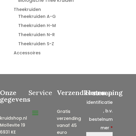
Biologische Thee Kruiden
Theekruiden
Theekruiden A-G
Theekruiden H-M
Theekruiden N-R
Theekruiden S-Z
Accessoires
Onze
Service
Verzendkosten
Herroeping
Contract
gegevens
identificatie
, b.v.
Gratis
kruidshop.nl
verzending
bestelnum
Mollevite 19
vanaf 45
mer
*
6931 KE
euro