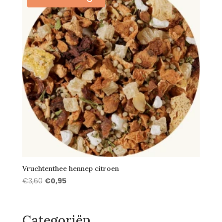
Vruchtenthee hennep citroen
Oorspronkelijke
Huidige
€
3,60
€
0,95
prijs
prijs
was:
is:
€3,60.
€0,95.
Categoriën