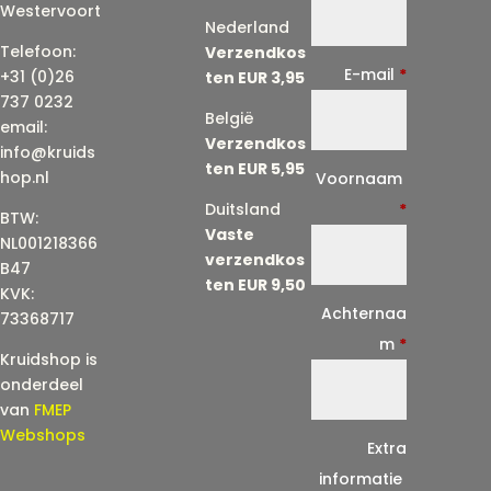
Westervoort
Nederland
Telefoon:
Verzendkos
E-mail
*
+31 (0)26
ten EUR 3,95
737 0232
België
email:
Verzendkos
info@kruids
ten EUR 5,95
E
hop.nl
Voornaam
-
Duitsland
*
BTW:
Vaste
m
NL001218366
verzendkos
a
B47
ten EUR 9,50
KVK:
i
Achternaa
73368717
l
m
*
Kruidshop is
(
onderdeel
h
van
FMEP
e
Webshops
Extra
r
informatie
h