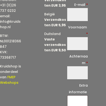
E-mail
*
+31 (0)26
ten EUR 3,95
737 0232
België
email:
Verzendkos
info@kruids
ten EUR 5,95
E
hop.nl
Voornaam
-
Duitsland
*
BTW:
Vaste
m
NL001218366
verzendkos
a
B47
ten EUR 9,50
KVK:
i
Achternaa
73368717
l
m
*
Kruidshop is
(
onderdeel
h
van
FMEP
e
Webshops
Extra
r
informatie
h
a
a