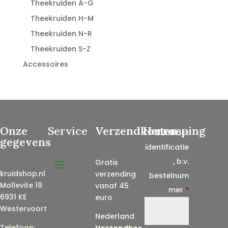
Theekruiden A-G
Theekruiden H-M
Theekruiden N-R
Theekruiden S-Z
Accessoires
Onze
Service
Verzendkosten
Herroeping
Contract
gegevens
identificatie
, b.v.
Gratis
kruidshop.nl
verzending
bestelnum
Mollevite 19
vanaf 45
mer
*
6931 KE
euro
Westervoort
Nederland
Telefoon:
Verzendkos