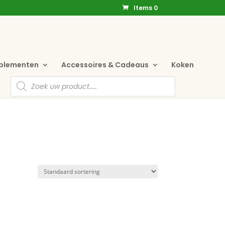
Items 0
pplementen
Accessoires & Cadeaus
Koken
Producten
zoeken