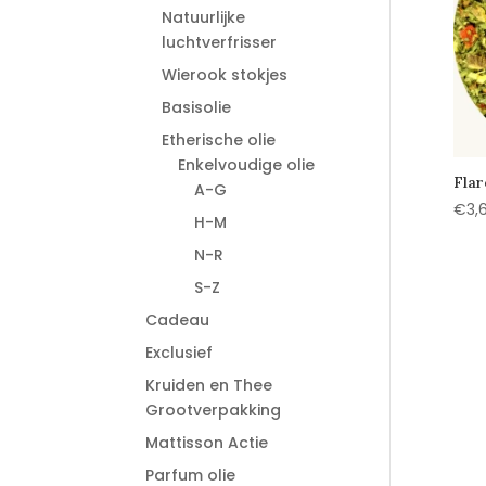
Natuurlijke
luchtverfrisser
Wierook stokjes
Basisolie
Etherische olie
Enkelvoudige olie
Flar
A-G
€
3,
H-M
N-R
S-Z
Cadeau
Exclusief
Kruiden en Thee
Grootverpakking
Mattisson Actie
Parfum olie