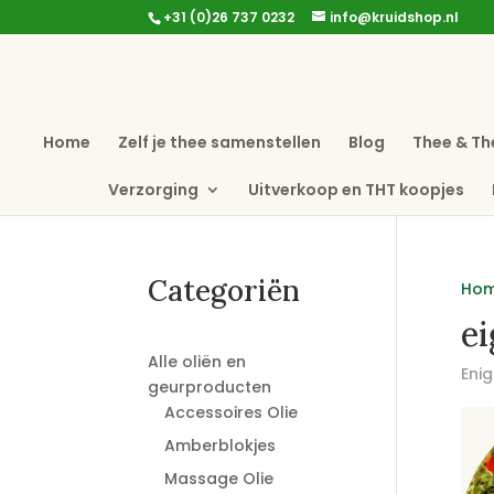
+31 (0)26 737 0232
info@kruidshop.nl
Home
Zelf je thee samenstellen
Blog
Thee & Th
Verzorging
Uitverkoop en THT koopjes
Categoriën
Ho
ei
Alle oliën en
Enig
geurproducten
Accessoires Olie
Amberblokjes
Massage Olie