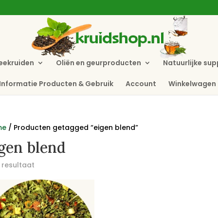
eekruiden
Oliën en geurproducten
Natuurlijke su
Informatie Producten & Gebruik
Account
Winkelwagen
me
/ Producten getagged “eigen blend”
gen blend
 resultaat