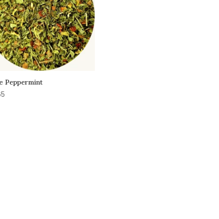
e Peppermint
65