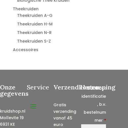
Biologische Thee Kruiden
Theekruiden
Theekruiden A-G
Theekruiden H-M
Theekruiden N-R
Theekruiden S-Z
Accessoires
Onze
Service
Verzendkosten
Herroeping
Contract
gegevens
identificatie
, b.v.
Gratis
kruidshop.nl
verzending
bestelnum
Mollevite 19
vanaf 45
mer
*
6931 KE
euro