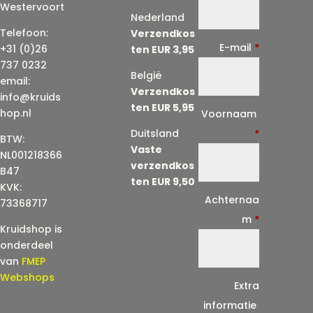
Westervoort
Nederland
Telefoon:
Verzendkos
E-mail
*
+31 (0)26
ten EUR 3,95
737 0232
België
email:
Verzendkos
info@kruids
ten EUR 5,95
E
hop.nl
Voornaam
-
Duitsland
*
BTW:
Vaste
m
NL001218366
verzendkos
a
B47
ten EUR 9,50
KVK:
i
Achternaa
73368717
l
m
*
Kruidshop is
(
onderdeel
h
van
FMEP
e
Webshops
Extra
r
informatie
h