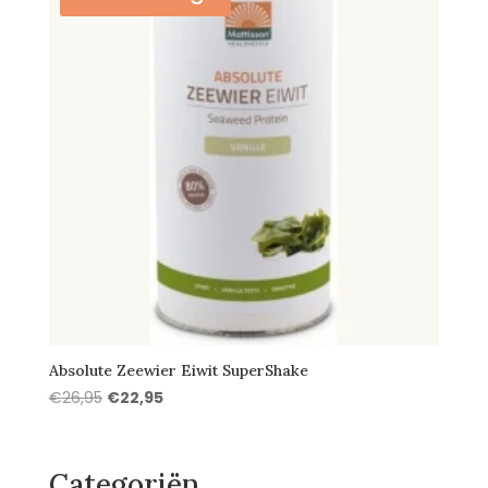
Absolute Zeewier Eiwit SuperShake
Oorspronkelijke
Huidige
€
26,95
€
22,95
prijs
prijs
was:
is:
€26,95.
€22,95.
Categoriën