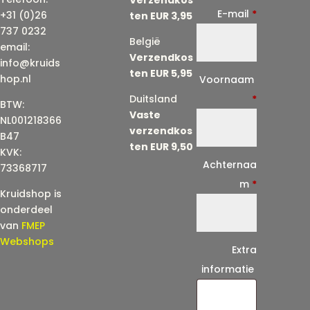
E-mail
*
+31 (0)26
ten EUR 3,95
737 0232
België
email:
Verzendkos
info@kruids
ten EUR 5,95
E
hop.nl
Voornaam
-
Duitsland
*
BTW:
Vaste
m
NL001218366
verzendkos
a
B47
ten EUR 9,50
KVK:
i
Achternaa
73368717
l
m
*
Kruidshop is
(
onderdeel
h
van
FMEP
e
Webshops
Extra
r
informatie
h
a
a