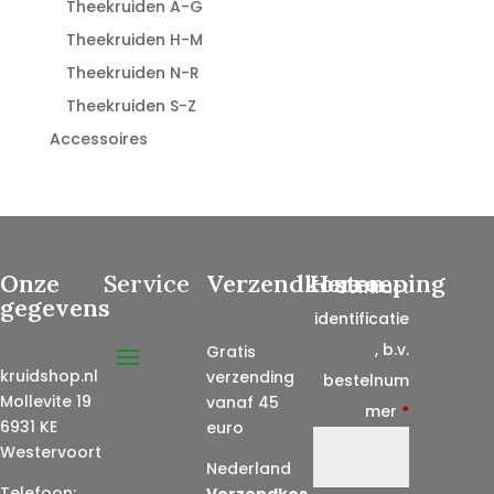
Theekruiden A-G
Theekruiden H-M
Theekruiden N-R
Theekruiden S-Z
Accessoires
Onze
Service
Verzendkosten
Herroeping
Contract
gegevens
identificatie
, b.v.
Gratis
kruidshop.nl
verzending
bestelnum
Mollevite 19
vanaf 45
mer
*
6931 KE
euro
Westervoort
Nederland
Telefoon:
Verzendkos