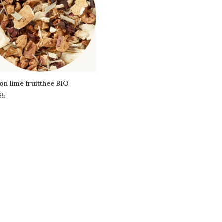
n lime fruitthee BIO
65