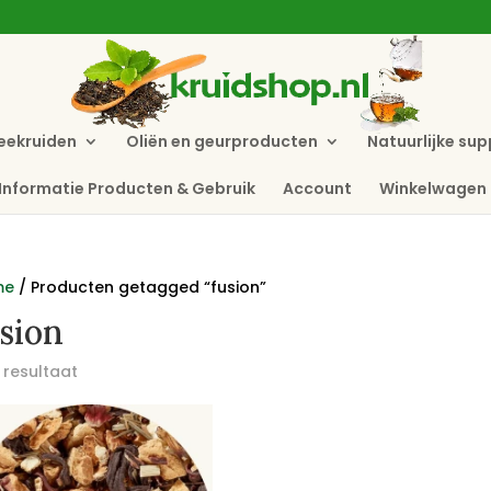
eekruiden
Oliën en geurproducten
Natuurlijke su
Informatie Producten & Gebruik
Account
Winkelwagen
me
/ Producten getagged “fusion”
sion
 resultaat