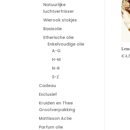
Natuurlijke
luchtverfrisser
Wierook stokjes
Basisolie
Etherische olie
Enkelvoudige olie
Lemo
A-G
€
4,
H-M
N-R
S-Z
Cadeau
Exclusief
Kruiden en Thee
Grootverpakking
Mattisson Actie
Parfum olie