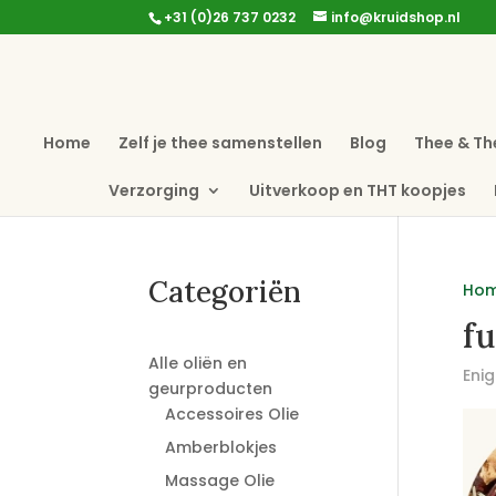
+31 (0)26 737 0232
info@kruidshop.nl
Home
Zelf je thee samenstellen
Blog
Thee & Th
Verzorging
Uitverkoop en THT koopjes
Categoriën
Ho
fu
Alle oliën en
Enig
geurproducten
Accessoires Olie
Amberblokjes
Massage Olie