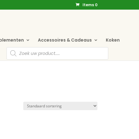
Items 0
pplementen
Accessoires & Cadeaus
Koken
Producten
zoeken