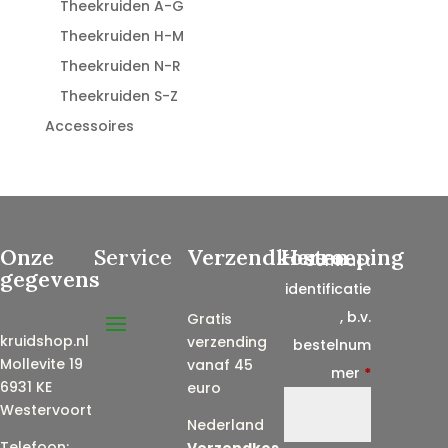
Theekruiden A-G
Theekruiden H-M
Theekruiden N-R
Theekruiden S-Z
Accessoires
Onze
Service
Verzendkosten
Herroeping
Contract
gegevens
identificatie
, b.v.
Gratis
kruidshop.nl
verzending
bestelnum
Mollevite 19
vanaf 45
mer
*
6931 KE
euro
Westervoort
Nederland
Telefoon:
Verzendkos