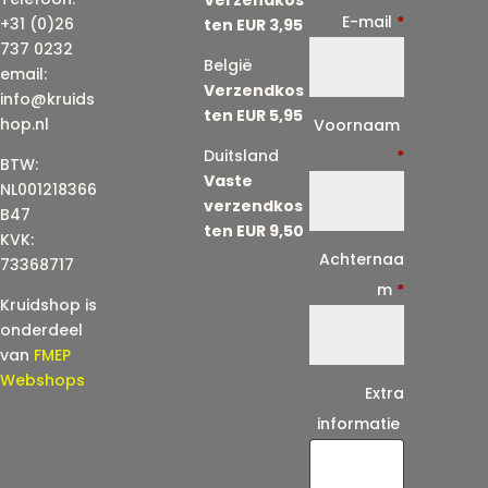
E-mail
*
+31 (0)26
ten EUR 3,95
737 0232
België
email:
Verzendkos
info@kruids
ten EUR 5,95
E
hop.nl
Voornaam
-
Duitsland
*
BTW:
Vaste
m
NL001218366
verzendkos
a
B47
ten EUR 9,50
KVK:
i
Achternaa
73368717
l
m
*
Kruidshop is
(
onderdeel
h
van
FMEP
e
Webshops
Extra
r
informatie
h
a
a