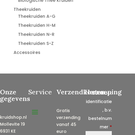
Biologische Thee Kruiden
Theekruiden
Theekruiden A-G
Theekruiden H-M
Theekruiden N-R
Theekruiden S-Z
Accessoires
Onze
Service
Verzendkosten
Herroeping
Contract
gegevens
identificatie
, b.v.
Gratis
kruidshop.nl
verzending
bestelnum
Mollevite 19
vanaf 45
mer
*
6931 KE
euro