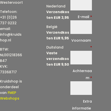
Westervoort
Nederland
Telefoon:
Verzendkos
E-mail
*
+31 (0)26
ten EUR 3,95
737 0232
België
email:
Verzendkos
info@kruids
ten EUR 5,95
E
hop.nl
Voornaam
-
Duitsland
*
BTW:
Vaste
m
NL001218366
verzendkos
a
B47
ten EUR 9,50
KVK:
i
Achternaa
73368717
l
m
*
Kruidshop is
(
onderdeel
h
van
FMEP
e
Webshops
Extra
r
informatie
h