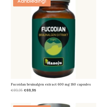
Aanbieding!
Fucoidan bruinalgen extract 600 mg 180 capsules
Oorspronkelijke
Huidige
€
89,95
€
69,95
prijs
prijs
was:
is:
€89,95.
€69,95.