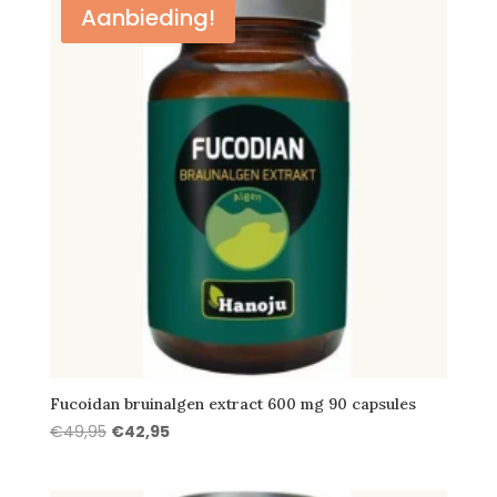
Aanbieding!
Fucoidan bruinalgen extract 600 mg 90 capsules
Oorspronkelijke
Huidige
€
49,95
€
42,95
prijs
prijs
was:
is: