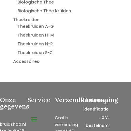
Biologische Thee
Biologische Thee Kruiden
Theekruiden
Theekruiden A-G
Theekruiden H-M
Theekruiden N-R
Theekruiden S-Z
Accessoires
Onze
Service
Verzendkosten
Herroeping
Contract
gegevens
identificatie
, b.v.
Gratis
kruidshop.nl
verzending
bestelnum
Mollevite 19