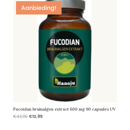
€49,95.
€42,95.
Aanbieding!
Fucoidan bruinalgen extract 600 mg 90 capsules UV
Oorspronkelijke
Huidige
€
42,95
€
12,95
prijs
prijs
was:
is: