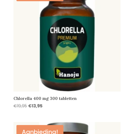
Chlorella 400 mg 300 tabletten
Oorspronkelijke
Huidige
€
19,95
€
13,95
prijs
prijs
was:
is:
€19,95.
€13,95.
Aanbieding!