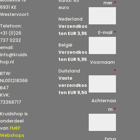
vanaf 45
mer
*
6931 KE
euro
Westervoort
Nederland
Telefoon:
Verzendkos
E-mail
*
+31 (0)26
ten EUR 3,95
737 0232
België
email:
Verzendkos
info@kruids
ten EUR 5,95
E
hop.nl
Voornaam
-
Duitsland
*
BTW:
Vaste
m
NL001218366
verzendkos
a
B47
ten EUR 9,50
KVK:
i
Achternaa
73368717
l
m
*
Kruidshop is
(
onderdeel
h
van
FMEP
e
Webshops
Extra
r