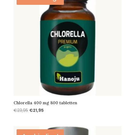
Chlorella 400 mg 800 tabletten
Oorspronkelijke
Huidige
€
23,95
€
21,95
prijs
prijs
was:
is:
€23,95.
€21,95.