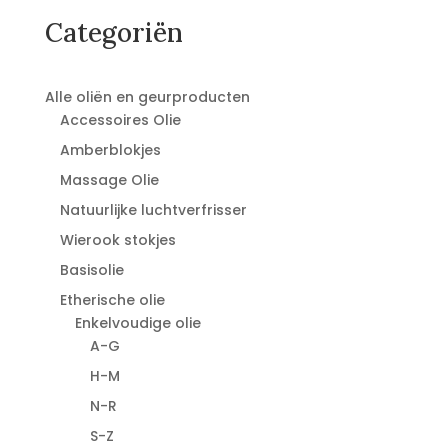
€42,95.
€12,95.
Categoriën
Alle oliën en geurproducten
Accessoires Olie
Amberblokjes
Massage Olie
Natuurlijke luchtverfrisser
Wierook stokjes
Basisolie
Etherische olie
Enkelvoudige olie
A-G
H-M
N-R
S-Z