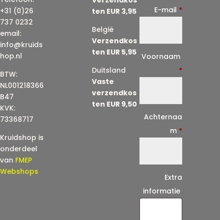
E-mail
*
+31 (0)26
ten EUR 3,95
737 0232
België
email:
Verzendkos
info@kruids
ten EUR 5,95
E
hop.nl
Voornaam
-
Duitsland
*
BTW:
Vaste
m
NL001218366
verzendkos
a
B47
ten EUR 9,50
KVK:
i
Achternaa
73368717
l
m
*
Kruidshop is
(
onderdeel
h
van
FMEP
e
Webshops
Extra
r
informatie
h
a
a