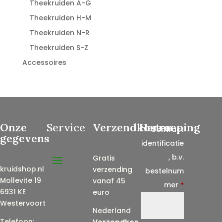
Theekruiden A-G
Theekruiden H-M
Theekruiden N-R
Theekruiden S-Z
Accessoires
Onze
Service
Verzendkosten
Herroeping
Contract
gegevens
identificatie
, b.v.
Gratis
kruidshop.nl
verzending
bestelnum
Mollevite 19
vanaf 45
mer
*
6931 KE
euro
Westervoort
Nederland
Telefoon:
Verzendkos