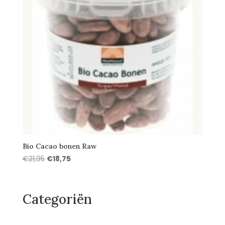
Bio Cacao bonen Raw
Oorspronkelijke
Huidige
€
21,95
€
18,75
prijs
prijs
was:
is:
€21,95.
€18,75.
Categoriën