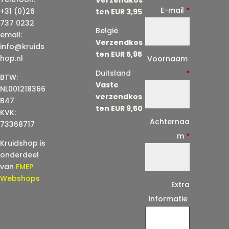
E-mail
*
+31 (0)26
ten EUR 3,95
737 0232
België
email:
Verzendkos
info@kruids
ten EUR 5,95
E
hop.nl
Voornaam
-
Duitsland
*
BTW:
Vaste
m
NL001218366
verzendkos
a
B47
ten EUR 9,50
KVK:
i
Achternaa
73368717
l
m
*
Kruidshop is
(
onderdeel
h
van
FMEP
e
Webshops
Extra
r
informatie
h
a
a