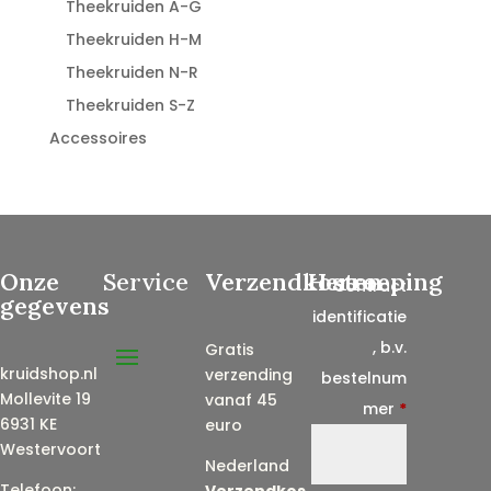
Theekruiden A-G
Theekruiden H-M
Theekruiden N-R
Theekruiden S-Z
Accessoires
Onze
Service
Verzendkosten
Herroeping
Contract
gegevens
identificatie
, b.v.
Gratis
kruidshop.nl
verzending
bestelnum
Mollevite 19
vanaf 45
mer
*
6931 KE
euro
Westervoort
Nederland
Telefoon:
Verzendkos