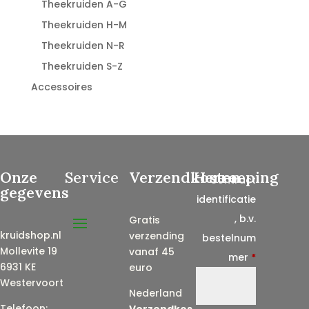
Theekruiden A-G
Theekruiden H-M
Theekruiden N-R
Theekruiden S-Z
Accessoires
Onze
Service
Verzendkosten
Herroeping
Contract
gegevens
identificatie
, b.v.
Gratis
kruidshop.nl
verzending
bestelnum
Mollevite 19
vanaf 45
mer
*
6931 KE
euro
Westervoort
Nederland
Telefoon:
Verzendkos