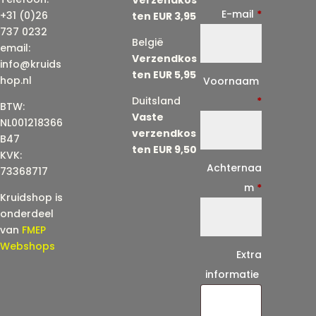
E-mail
*
+31 (0)26
ten EUR 3,95
737 0232
België
email:
Verzendkos
info@kruids
ten EUR 5,95
E
hop.nl
Voornaam
-
Duitsland
*
BTW:
Vaste
m
NL001218366
verzendkos
a
B47
ten EUR 9,50
KVK:
i
Achternaa
73368717
l
m
*
Kruidshop is
(
onderdeel
h
van
FMEP
e
Webshops
Extra
r
informatie
h
a
a