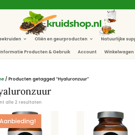
eekruiden
Oliën en geurproducten
Natuurlijke su
Informatie Producten & Gebruik
Account
Winkelwagen
me
/ Producten getagged “Hyaluronzuur”
yaluronzuur
t alle 2 resultaten
Aanbieding!