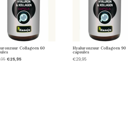
uronzuur Collageen 60
Hyaluronzuur Collageen 90
ules
capsules
Oorspronkelijke
Huidige
,95
€
25,95
€
29,95
prijs
prijs
was:
is:
€29,95.
€25,95.