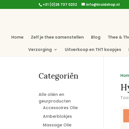
+31 (0)26 737 0232
info@kruidshop.nl
Home
Zelf je thee samenstellen
Blog
Thee & Th
Verzorging
Uitverkoop en THT koopjes
Categoriën
Ho
H
Alle oliën en
Toon
geurproducten
Accessoires Olie
Amberblokjes
Massage Olie