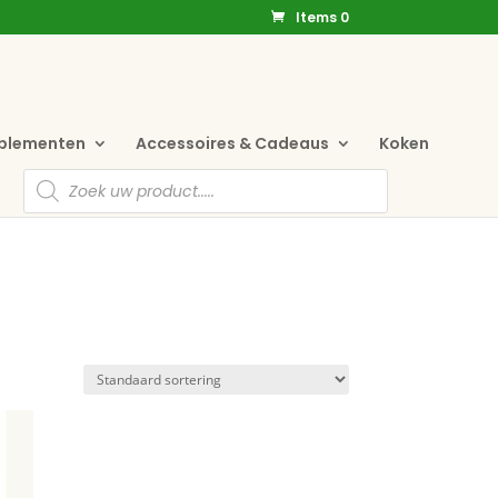
Items 0
pplementen
Accessoires & Cadeaus
Koken
Producten
zoeken