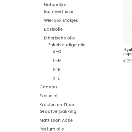
Natuurlijke
luchtverfrisser
Wierook stokjes
Basisolie
Etherische olie
Enkelvoudige olie
Hyal
A-G
caps
H-M
€
29
N-R
S-Z
Cadeau
Exclusief
Kruiden en Thee
Grootverpakking
Mattisson Actie
Parfum olie