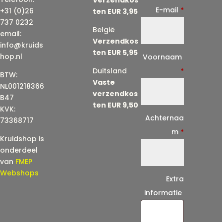
E-mail
*
+31 (0)26
ten EUR 3,95
737 0232
België
email:
Verzendkos
info@kruids
ten EUR 5,95
E
hop.nl
Voornaam
-
Duitsland
*
BTW:
Vaste
m
NL001218366
verzendkos
a
B47
ten EUR 9,50
KVK:
i
Achternaa
73368717
l
m
*
Kruidshop is
(
onderdeel
h
van
FMEP
e
Webshops
Extra
r
informatie
h
a
a