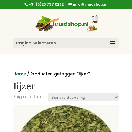
+31 (0)26 737 0232
info@kruidshop.nl
Pagina Selecteren
Home
/ Producten getagged “Iijzer”
Iijzer
Enig resultaat