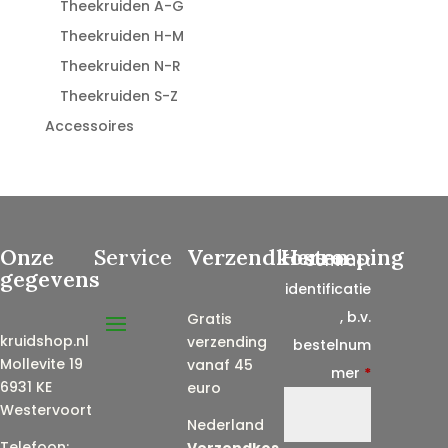
Theekruiden A-G
Theekruiden H-M
Theekruiden N-R
Theekruiden S-Z
Accessoires
Onze
Service
Verzendkosten
Herroeping
Contract
gegevens
identificatie
, b.v.
Gratis
kruidshop.nl
verzending
bestelnum
Mollevite 19
vanaf 45
mer
*
6931 KE
euro
Westervoort
Nederland
Telefoon:
Verzendkos