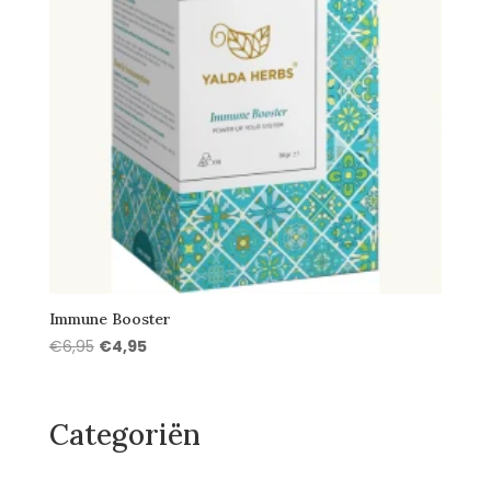
Immune Booster
Oorspronkelijke
Huidige
€
6,95
€
4,95
prijs
prijs
was:
is:
€6,95.
€4,95.
Categoriën