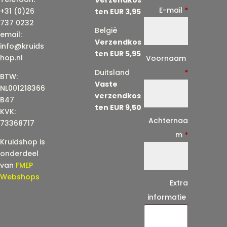
E-mail
*
+31 (0)26
ten EUR 3,95
737 0232
België
email:
Verzendkos
info@kruids
ten EUR 5,95
E
hop.nl
Voornaam
-
Duitsland
*
BTW:
Vaste
m
NL001218366
verzendkos
a
B47
ten EUR 9,50
KVK:
i
Achternaa
73368717
l
m
*
Kruidshop is
(
onderdeel
h
van
FMEP
e
Webshops
Extra
r
informatie
h
a
a