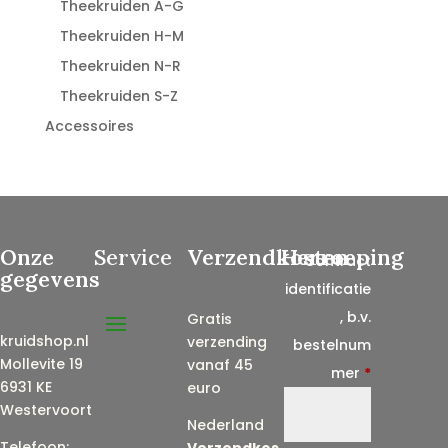
Theekruiden A-G
Theekruiden H-M
Theekruiden N-R
Theekruiden S-Z
Accessoires
Onze
Service
Verzendkosten
Herroeping
Contract
gegevens
identificatie
, b.v.
Gratis
kruidshop.nl
verzending
bestelnum
Mollevite 19
vanaf 45
mer
*
6931 KE
euro
Westervoort
Nederland
Telefoon:
Verzendkos