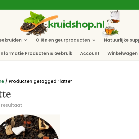
eekruiden
Oliën en geurproducten
Natuurlijke su
Informatie Producten & Gebruik
Account
Winkelwagen
me
/ Producten getagged “latte”
tte
 resultaat