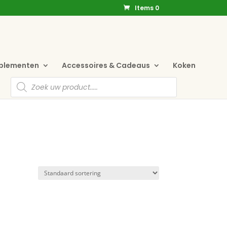
Items 0
pplementen
Accessoires & Cadeaus
Koken
Producten
zoeken