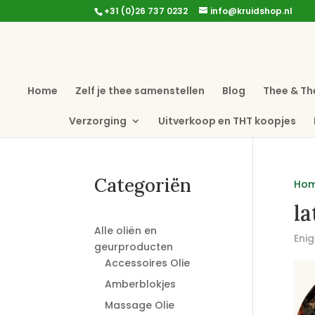
+31 (0)26 737 0232
info@kruidshop.nl
Home
Zelf je thee samenstellen
Blog
Thee & Th
Verzorging
Uitverkoop en THT koopjes
Categoriën
Ho
la
Alle oliën en
Enig
geurproducten
Accessoires Olie
Amberblokjes
Massage Olie