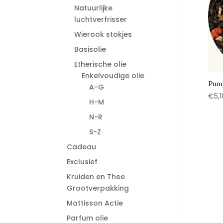
Natuurlijke
luchtverfrisser
Wierook stokjes
Basisolie
Etherische olie
Enkelvoudige olie
Pump
A-G
€
5,1
H-M
N-R
S-Z
Cadeau
Exclusief
Kruiden en Thee
Grootverpakking
Mattisson Actie
Parfum olie