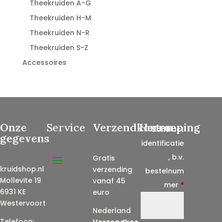
Theekruiden A-G
Theekruiden H-M
Theekruiden N-R
Theekruiden S-Z
Accessoires
Onze
Service
Verzendkosten
Herroeping
Contract
gegevens
identificatie
, b.v.
Gratis
kruidshop.nl
verzending
bestelnum
Mollevite 19
vanaf 45
mer
*
6931 KE
euro
Westervoort
Nederland
Telefoon:
Verzendkos