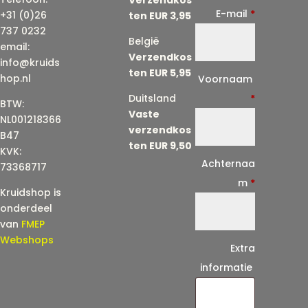
E-mail
*
+31 (0)26
ten EUR 3,95
737 0232
België
email:
Verzendkos
info@kruids
ten EUR 5,95
E
hop.nl
Voornaam
-
Duitsland
*
BTW:
Vaste
m
NL001218366
verzendkos
a
B47
ten EUR 9,50
KVK:
i
Achternaa
73368717
l
m
*
Kruidshop is
(
onderdeel
h
van
FMEP
e
Webshops
Extra
r
informatie
h
a
a