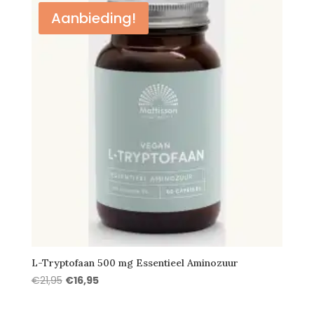
€3,95.
€3,35.
Aanbieding!
L-Tryptofaan 500 mg Essentieel Aminozuur
Oorspronkelijke
Huidige
€
21,95
€
16,95
prijs
prijs
was:
is: