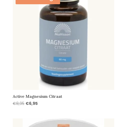
Active Magnesium Citraat
Oorspronkelijke
Huidige
€
8,95
€
6,95
prijs
prijs
was:
is:
€8,95.
€6,95.