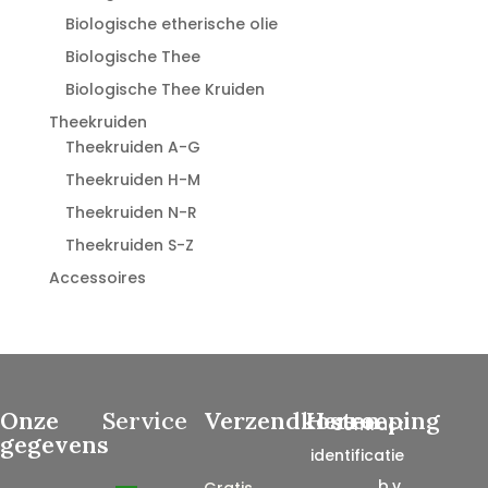
Biologische etherische olie
Biologische Thee
Biologische Thee Kruiden
Theekruiden
Theekruiden A-G
Theekruiden H-M
Theekruiden N-R
Theekruiden S-Z
Accessoires
Onze
Service
Verzendkosten
Herroeping
Contract
gegevens
identificatie
, b.v.