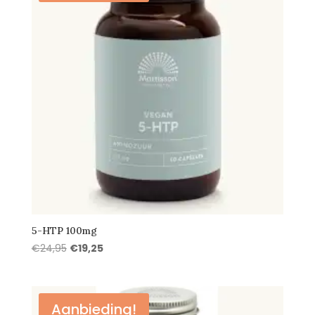
5-HTP 100mg
Oorspronkelijke
Huidige
€
24,95
€
19,25
prijs
prijs
was:
is:
€24,95.
€19,25.
Aanbieding!