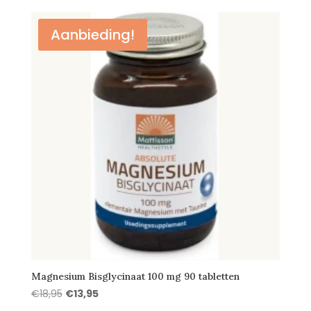
was:
is:
€32,95.
€25,30.
Aanbieding!
Magnesium Bisglycinaat 100 mg 90 tabletten
Oorspronkelijke
Huidige
€
18,95
€
13,95
prijs
prijs