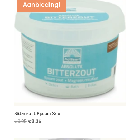
Aanbieding!
Bitterzout Epsom Zout
Oorspronkelijke
Huidige
€
3,95
€
3,35
prijs
prijs
was:
is: