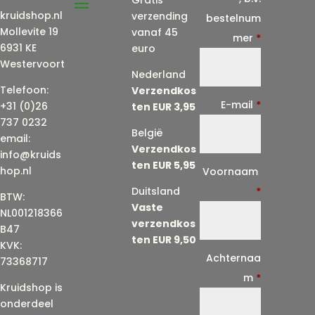
Gratis
kruidshop.nl
verzending
bestelnum
Mollevite 19
vanaf 45
mer
*
6931 KE
euro
Westervoort
Nederland
Telefoon:
Verzendkos
E-mail
*
+31 (0)26
ten EUR 3,95
737 0232
België
email:
Verzendkos
info@kruids
ten EUR 5,95
E
hop.nl
Voornaam
-
Duitsland
*
BTW:
Vaste
m
NL001218366
verzendkos
a
B47
ten EUR 9,50
KVK:
i
Achternaa
73368717
l
m
*
Kruidshop is
(
onderdeel
h