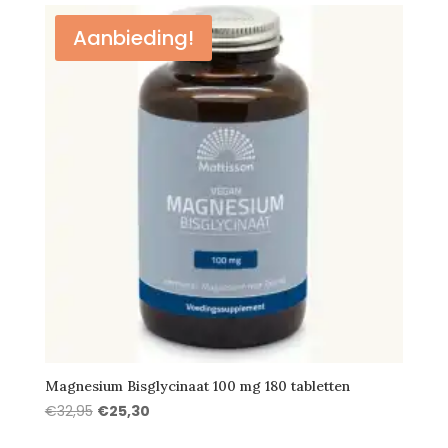
€21,95.
€16,95.
Aanbieding!
Magnesium Bisglycinaat 100 mg 180 tabletten
Oorspronkelijke
Huidige
€
32,95
€
25,30
prijs
prijs