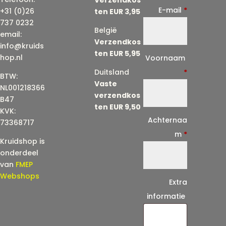
E-mail
*
+31 (0)26
ten EUR 3,95
737 0232
België
email:
Verzendkos
info@kruids
ten EUR 5,95
E
hop.nl
Voornaam
-
Duitsland
*
BTW:
Vaste
m
NL001218366
verzendkos
a
B47
ten EUR 9,50
KVK:
i
Achternaa
73368717
l
m
*
Kruidshop is
(
onderdeel
h
van
FMEP
e
Webshops
Extra
r
informatie
h
a
a