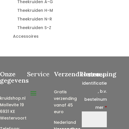
Theekruiden A-G
Theekruiden H-M
Theekruiden N-R
Theekruiden S-Z
Accessoires
Onze
Service
Verzendkosten
Herroeping
Contract
gegevens
identificatie
, b.v.
Gratis
kruidshop.nl
verzending
bestelnum
Mollevite 19
vanaf 45
mer
*
6931 KE
euro
Westervoort
Nederland
Telefoon:
Verzendkos