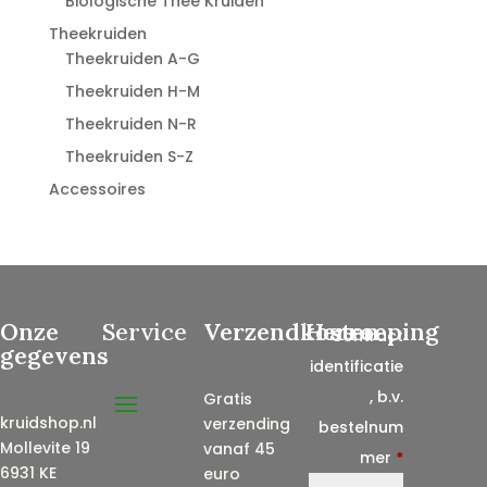
Biologische Thee Kruiden
Theekruiden
Theekruiden A-G
Theekruiden H-M
Theekruiden N-R
Theekruiden S-Z
Accessoires
Onze
Service
Verzendkosten
Herroeping
Contract
gegevens
identificatie
, b.v.
Gratis
kruidshop.nl
verzending
bestelnum
Mollevite 19
vanaf 45
mer
*
6931 KE
euro