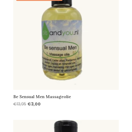
Be Sensual Men Massageolie
Oorspronkelijke
Huidige
€
13,95
€
3,00
prijs
prijs
was:
is:
€13,95.
€3,00.