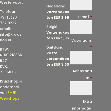
Westervoort
Nederland
Telefoon:
Verzendkos
E-mail
*
+31 (0)26
ten EUR 3,95
737 0232
België
email:
Verzendkos
info@kruids
ten EUR 5,95
E
hop.nl
Voornaam
-
Duitsland
*
BTW:
Vaste
m
NL001218366
verzendkos
a
B47
ten EUR 9,50
KVK:
i
Achternaa
73368717
l
m
*
Kruidshop is
(
onderdeel
h
van
FMEP
e
Webshops
Extra
r
informatie
h