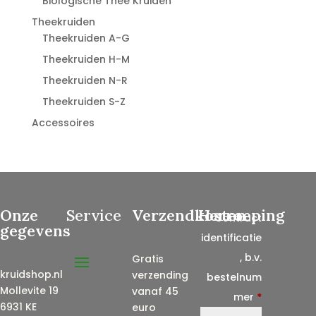
Biologische Thee Kruiden
Theekruiden
Theekruiden A-G
Theekruiden H-M
Theekruiden N-R
Theekruiden S-Z
Accessoires
Onze
Service
Verzendkosten
Herroeping
Contract
gegevens
identificatie
, b.v.
Gratis
kruidshop.nl
verzending
bestelnum
Mollevite 19
vanaf 45
mer
*
6931 KE
euro