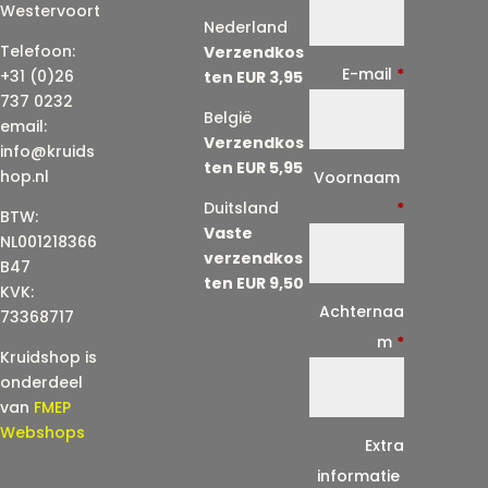
Westervoort
Nederland
Telefoon:
Verzendkos
E-mail
*
+31 (0)26
ten EUR 3,95
737 0232
België
email:
Verzendkos
info@kruids
ten EUR 5,95
E
hop.nl
Voornaam
-
Duitsland
*
BTW:
Vaste
m
NL001218366
verzendkos
a
B47
ten EUR 9,50
KVK:
i
Achternaa
73368717
l
m
*
Kruidshop is
(
onderdeel
h
van
FMEP
e
Webshops
Extra
r
informatie
h