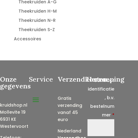
Theekruiden A-G
Theekruiden H-M
Theekruiden N-R
Theekruiden S-Z
Accessoires
Onze
Service
Verzendkosten
Herroeping
Contract
gegevens
identificatie
, b.v.
Gratis
kruidshop.nl
verzending
bestelnum
Mollevite 19
vanaf 45
mer
*
6931 KE
euro
Westervoort
Nederland
Telefoon:
Verzendkos