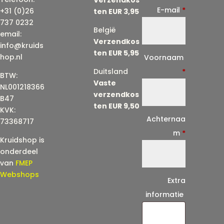
E-mail
*
+31 (0)26
ten EUR 3,95
737 0232
België
email:
Verzendkos
info@kruids
ten EUR 5,95
E
hop.nl
Voornaam
-
Duitsland
*
BTW:
Vaste
m
NL001218366
verzendkos
a
B47
ten EUR 9,50
KVK:
i
Achternaa
73368717
l
m
*
Kruidshop is
(
onderdeel
h
van
FMEP
e
Webshops
Extra
r
informatie
h
a
a