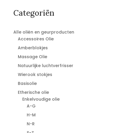
was:
is:
€18,95.
€14,95.
Categoriën
Alle oliën en geurproducten
Accessoires Olie
Amberblokjes
Massage Olie
Natuurlijke luchtverfrisser
Wierook stokjes
Basisolie
Etherische olie
Enkelvoudige olie
A-G
H-M
N-R
S-Z