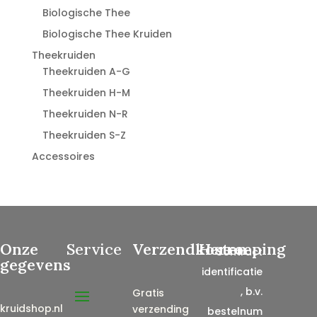
Biologische Thee
Biologische Thee Kruiden
Theekruiden
Theekruiden A-G
Theekruiden H-M
Theekruiden N-R
Theekruiden S-Z
Accessoires
Onze
Service
Verzendkosten
Herroeping
Contract
gegevens
identificatie
, b.v.
Gratis
kruidshop.nl
verzending
bestelnum