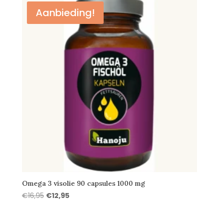
Aanbieding!
Omega 3 visolie 90 capsules 1000 mg
Oorspronkelijke
Huidige
€
16,95
€
12,95
prijs
prijs
was:
is: