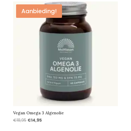
€16,95.
€12,95.
Aanbieding!
Vegan Omega 3 Algenolie
Oorspronkelijke
Huidige
€
18,95
€
14,95
prijs
prijs