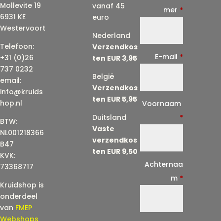
Mollevite 19
vanaf 45
mer
*
6931 KE
euro
Westervoort
Nederland
Telefoon:
Verzendkos
E-mail
*
+31 (0)26
ten EUR 3,95
737 0232
België
email:
Verzendkos
info@kruids
ten EUR 5,95
E
hop.nl
Voornaam
-
Duitsland
*
BTW:
Vaste
m
NL001218366
verzendkos
a
B47
ten EUR 9,50
KVK:
i
Achternaa
73368717
l
m
*
Kruidshop is
(
onderdeel
h
van
FMEP
e
Webshops