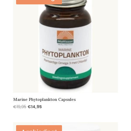
Marine Phytoplankton Capsules
Oorspronkelijke
Huidige
€
19,95
€
14,95
prijs
prijs
was:
is:
€19,95.
€14,95.