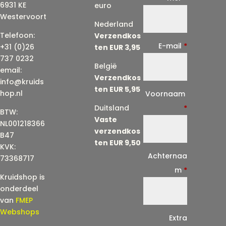
6931 KE
euro
Westervoort
Nederland
Telefoon:
Verzendkos
E-mail
*
+31 (0)26
ten EUR 3,95
737 0232
België
email:
Verzendkos
info@kruids
ten EUR 5,95
E
hop.nl
Voornaam
-
Duitsland
*
BTW:
Vaste
m
NL001218366
verzendkos
a
B47
ten EUR 9,50
KVK:
i
Achternaa
73368717
l
m
*
Kruidshop is
(
onderdeel
h
van
FMEP
e
Webshops
Extra
r