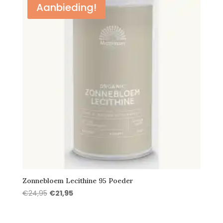
Aanbieding!
Zonnebloem Lecithine 95 Poeder
Oorspronkelijke
Huidige
€
24,95
€
21,95
prijs
prijs
was:
is: