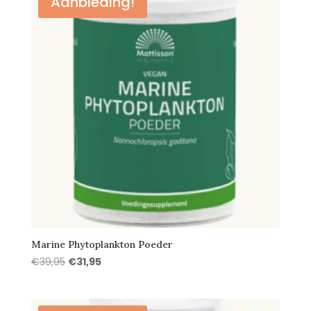
Aanbieding!
Marine Phytoplankton Poeder
Oorspronkelijke
Huidige
€
39,95
€
31,95
prijs
prijs
was:
is:
€39,95.
€31,95.