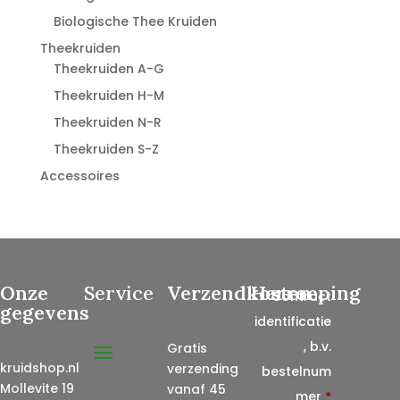
Biologische Thee Kruiden
Theekruiden
Theekruiden A-G
Theekruiden H-M
Theekruiden N-R
Theekruiden S-Z
Accessoires
Onze
Service
Verzendkosten
Herroeping
Contract
gegevens
identificatie
, b.v.
Gratis
kruidshop.nl
verzending
bestelnum
Mollevite 19
vanaf 45
mer
*